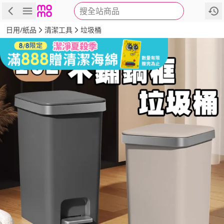
搜全站商品
商品
評價
詳情
規格
推薦
日用/紙品
清潔工具
垃圾桶