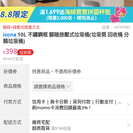
腳踩+按壓式開蓋方式
品號：
14747643
isona
10L 不鏽鋼框 腳踏按壓式垃圾桶(垃圾筒 回收桶 分
類垃圾桶)
398
$
促銷價
$
598
市售價
折價券
特惠商品，不適用折價券
商品規格
請選擇商品規格
付款方式
信用卡 | 無卡分期 | 貨到付款 | 行動支付 | 超
商付款 | ATM | 銀聯卡
刷momo卡消費回饋最高3%！
配送方式
廠商宅配
超商取貨
滿$190出貨