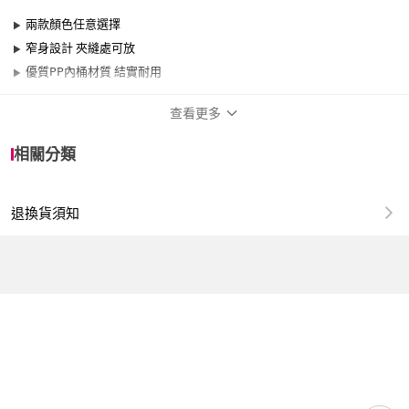
兩款顏色任意選擇
窄身設計 夾縫處可放
優質PP內桶材質 結實耐用
查看更多
商品規格
相關分類
保固資訊
30天保固期
退換貨須知
產品名稱：按壓式窄縫垃圾桶
產品材質：PP材質
產品尺寸：15.5*32.2*35公分
顏色：黑色/白色
安裝方式：免組裝
適用場景：客廳、餐廳、廚房、房間、室內等
尺寸均為人工測量，可能存在1~2cm左右的誤差
商品認證：