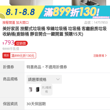
按壓開蓋 加大開口
品號：
14757853
美好家居
按壓式垃圾桶 窄縫垃圾桶 垃圾桶 客廳廚房垃圾
收納桶(廚餘桶 靜音開合一鍵開蓋 預購15天)
793
$
促銷價
$
800
市售價
滿899元折130元
現折
活動賣場
折價券
特惠商品，不適用折價券
商品規格
請選擇規格
共2種
規
格
保固資訊
30天保固期