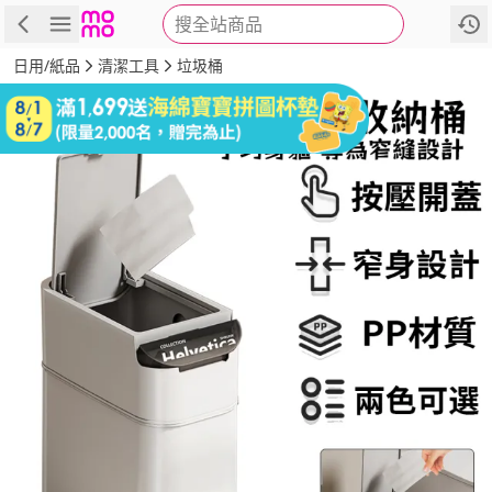
搜全站商品
商品
評價
詳情
規格
推薦
日用/紙品
清潔工具
垃圾桶