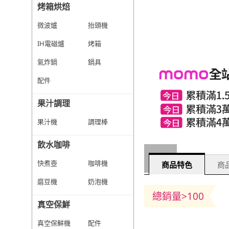
烤箱烘焙
微波爐
抬頭機
IH電磁爐
烤箱
氣炸鍋
鍋具
配件
果汁調理
果汁機
調理棒
飲水咖啡
快煮壺
咖啡機
商品特色
商品
磨豆機
奶泡機
總銷量>100
真空保鮮
真空保鮮機
配件