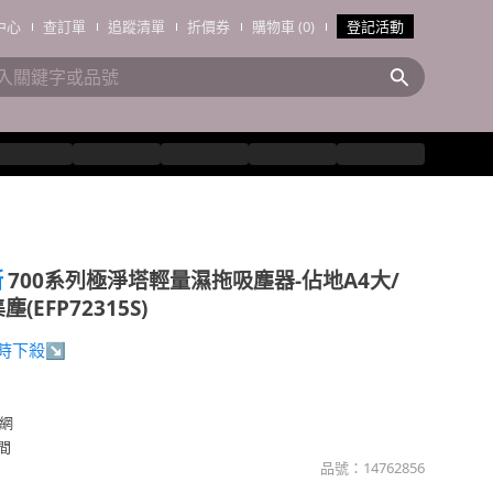
中心
查訂單
追蹤清單
折價券
購物車 (0)
登記活動
斯
700系列極淨塔輕量濕拖吸塵器-佔地A4大/
EFP72315S)
限時下殺↘
網
間
品號：
14762856