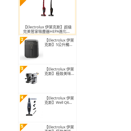
【Electrolux 伊萊克斯】超級
完美管家吸塵器HEPA進化版-
兩色任選(ZB3501EB/ZB3501
2
WR)
【Electrolux 伊萊
克斯】5公升觸控
式氣炸鍋(E6AF1-5
20K)
3
【Electrolux 伊萊
克斯】極致美味5
00半自動義式咖
啡機 兩色任選(E5
EC1-51ST/E5EC1-
51MB)
4
【Electrolux 伊萊
克斯】Well Q6無
線吸塵器(WQ61-1
EDB 毛髮截斷版)
5
【Electrolux 伊萊