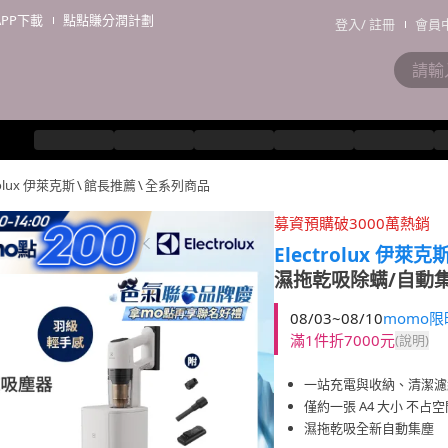
APP下載
點點賺分潤計劃
登入
/
註冊
會員
rolux 伊萊克斯
\
館長推薦
\
全系列商品
募資預購破3000萬熱銷
Electrolux 伊萊克
濕拖乾吸除螨/自動集塵(
08/03~08/10
momo
滿1件折7000元
(說明)
一站充電與收納、清潔濾
僅約一張 A4 大小 不占空
濕拖乾吸全新自動集塵