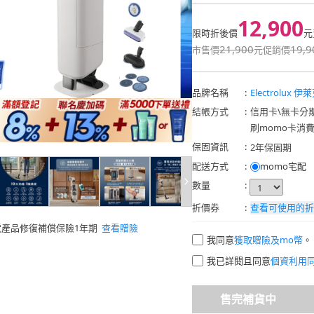
12,900
限時折後價
元
21,900
19,9
市售價
元
促銷價
品牌名稱
:
Electrolux 
結帳方式
:
信用卡
\
無卡分
刷momo卡消
保固資訊
:
2年保固期
配送方式
:
momo宅配
數量
:
折價券
:
查看可使用的折
電產品修復補償保險1年期
查看贈險
我同意
獲取贈險及mo幣
。
我已詳閱且同意
個資利用
售完補貨中