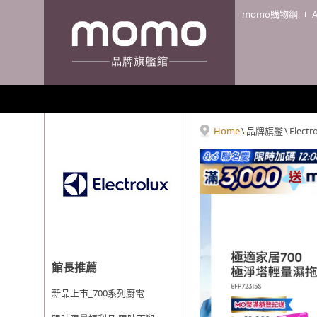
momo購物網
Home
\
品牌旗艦
\
Elect
館長推薦
新品上市_700系列廚電