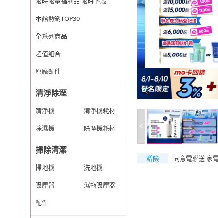
限時限量福利品 限時下殺
本館熱銷TOP30
全系列商品
超值組合
原廠配件
清淨除溼
清淨機
清淨機耗材
除濕機
除溼機耗材
掃除清潔
贈險
同意電聯送 家
掃地機
洗地機
吸塵器
濕拖吸塵器
配件