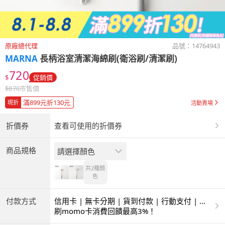
原廠總代理
品號：
14764943
MARNA
長柄浴室清潔海綿刷(衛浴刷/清潔刷)
720
$
促銷價
$
870
市售價
滿899元折130元
現折
活動賣場
折價券
查看可使用的折價券
商品規格
請選擇顏色
共2種
顏
色
付款方式
信用卡 | 無卡分期 | 貨到付款 | 行動支付 | 超
商付款 | ATM | 銀聯卡
刷momo卡消費回饋最高3%！