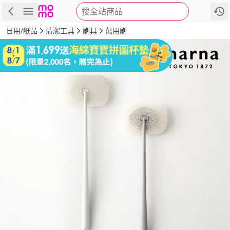
搜全站商品
商品
評價
詳情
規格
推薦
日用/紙品
清潔工具
刷具
萬用刷