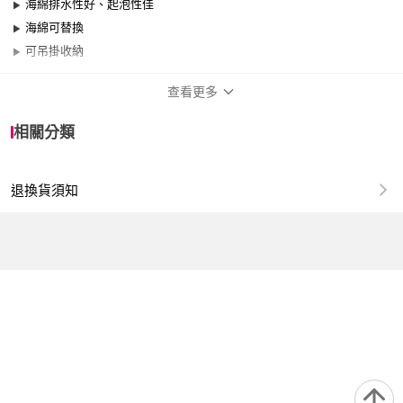
海綿排水性好、起泡性佳
海綿可替換
可吊掛收納
查看更多
商品規格
相關分類
品牌名稱
MARNA
退換貨須知
適用於
浴室
尺寸：約15.3x52.2x5.1cm
材質：本體/聚丙烯 海綿/聚氨酯 耐熱溫度70℃
重量：約130g
產地：日本製造 Made in Japan
注意事項：
01.請勿靠近火源及高溫處。
02.請勿使用超過70度的熱水,以免變質。