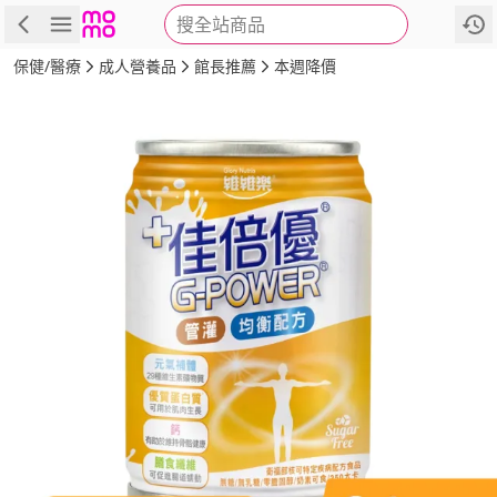
搜全站商品
商品
評價
詳情
規格
推薦
保健/醫療
成人營養品
館長推薦
本週降價