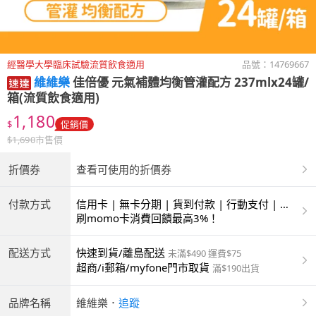
經醫學大學臨床試驗流質飲食適用
品號：
14769667
維維樂
佳倍優 元氣補體均衡管灌配方 237mlx24罐/
箱(流質飲食適用)
1,180
$
促銷價
$
1,690
市售價
折價券
查看可使用的折價券
付款方式
信用卡 | 無卡分期 | 貨到付款 | 行動支付 | 超
商付款 | ATM | 銀聯卡
刷momo卡消費回饋最高3%！
配送方式
快速到貨/離島配送
未滿$490 運費$75
超商/i郵箱/myfone門市取貨
滿$190出貨
品牌名稱
維維樂
．
追蹤