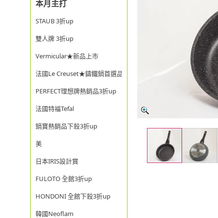
本月主打
STAUB 3折up
雙人牌 3折up
Vermicular★新品上市
法國Le Creuset★鑄鐵鍋首選品牌
PERFECT理想牌熱銷品3折up
法國特福Tefal
鍋寶熱銷品下殺3折up
美
日本IRIS設計賞
FULOTO 全館3折up
HONDONI 全館下殺3折up
韓國Neoflam