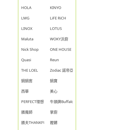
HOLA
KINYO
LMG
LiFE RiCH
LINOX
LOTUS
Maluta
WOKY沃廚
Nick Shop
ONE HOUSE
Quasi
Reun
THE LOEL
Zodiac 諾帝亞
鍋鍋窖
鍋寶
西華
美心
PERFECT理想
牛頭牌Buffalo
膳魔師
掌廚
膳夫THANKFUL
鏗鏘