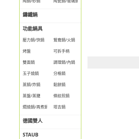
陶鍋/砂鍋
陶瓷鍋/玻璃鍋/透明鍋
鑄鐵鍋
功能鍋具
壓力鍋/快鍋
鴛鴦鍋/火鍋
烤盤
可拆手柄
雙面鍋
調理鍋/內鍋
玉子燒鍋
分格鍋
蒸鍋/炸鍋
鬆餅鍋
蒸盤/蒸籠
條紋煎鍋
燜燒鍋/再煮鍋
塔吉鍋
德國雙人
STAUB