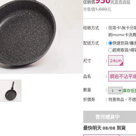
促銷價
元
賣貴通報
1,680
市售價
元
結帳方式
:
信用卡
\
無卡分
刷momo卡消
配送方式
:
快速到貨/離
超商取貨/i郵
24cm
尺寸
:
鋼岩不沾平
品名
:
數量
:
庫存低
折價券
:
特惠商品，不適
售完補貨中
最快明天 08/08 到貨