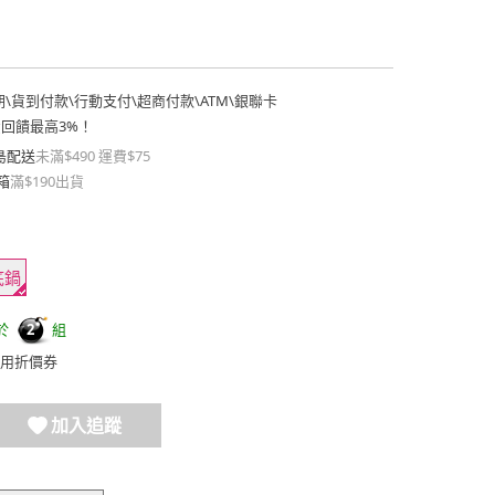
期
\
貨到付款
\
行動支付
\
超商付款
\
ATM
\
銀聯卡
費回饋最高3%！
島配送
未滿$490 運費$75
箱
滿$190出貨
底鍋
於
組
2
用折價券
加入追蹤