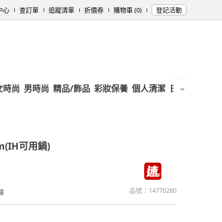
中心
查訂單
追蹤清單
折價券
購物車 (0)
登記活動
女時尚
男時尚
精品/飾品
彩妝保養
個人清潔
日用/紙品
母
(IH可用鍋)
品號：
14770280
驗