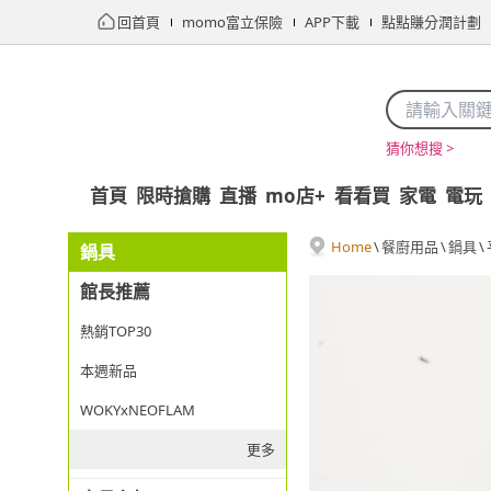
回首頁
momo富立保險
APP下載
點點賺分潤計劃
猜你想搜 >
首頁
限時搶購
直播
mo店+
看看買
家電
電玩
Home
\
餐廚用品
\
鍋具
\
鍋具
館長推薦
熱銷TOP30
本週新品
WOKYxNEOFLAM
更多