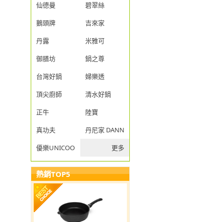
仙德曼
碧翠絲
鵝頭牌
吉來家
丹露
米雅可
御膳坊
鍋之尊
台灣好鍋
婦樂透
頂尖廚師
清水好鍋
正牛
陸寶
真功夫
丹尼家 DANNY JIA
優樂UNICOOK
更多
熱銷TOP5