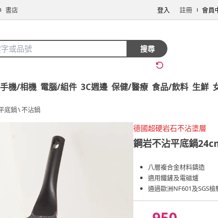
書店
登入
註冊
會員
搜尋
手機/相機
電腦/組件
3C週邊
保健/醫療
食品/飲料
生鮮
平底鍋
\
不沾鍋
德國超硬岩石不沾塗層
鋼岩不沾平底鍋24cm
八層複合金材料鑄造
適用鐵鏟及電磁爐
通過歐洲NF601及SGS檢
950