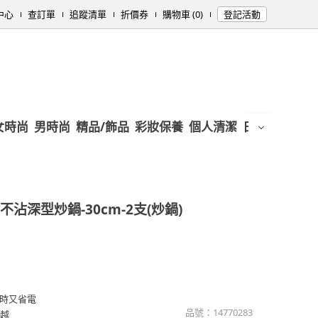
中心
查訂單
追蹤清單
折價券
購物車 (0)
登記活動
女時尚
男時尚
精品/飾品
彩妝保養
個人清潔
日用/紙品
母
沾深型炒鍋-30cm-2支(炒鍋)
時又省電
品號：
14770283
優越