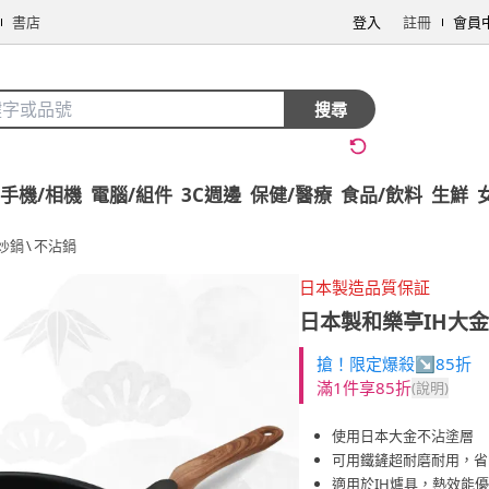
書店
登入
註冊
會員
搜尋
手機/相機
電腦/組件
3C週邊
保健/醫療
食品/飲料
生鮮
炒鍋
\
不沾鍋
日本製造品質保証
日本製和樂亭IH大金不
搶！限定爆殺↘85折
滿1件享85折
(說明)
使用日本大金不沾塗層
可用鐵鏟超耐磨耐用，省
適用於IH爐具，熱效能