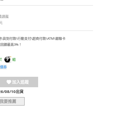
貴通報
元
期
\
貨到付款
\
行動支付
\
超商付款
\
ATM
\
銀聯卡
費回饋最高3%！
於
組
3
價券
加入追蹤
/08/10出貨
我要推薦