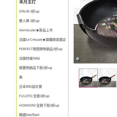
本月主打
STAUB 3折up
雙人牌 3折up
Vermicular★新品上市
法國Le Creuset★鑄鐵鍋首選品牌
PERFECT理想牌熱銷品3折up
法國特福Tefal
鍋寶熱銷品下殺3折up
美
日本IRIS設計賞
FULOTO 全館3折up
HONDONI 全館下殺3折up
韓國Neoflam