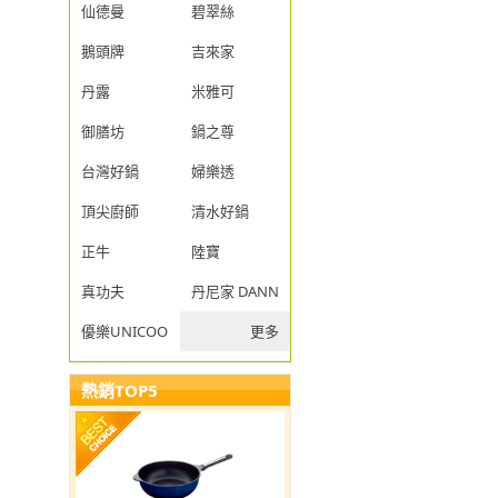
仙德曼
碧翠絲
鵝頭牌
吉來家
丹露
米雅可
御膳坊
鍋之尊
台灣好鍋
婦樂透
頂尖廚師
清水好鍋
正牛
陸寶
真功夫
丹尼家 DANNY JIA
優樂UNICOOK
更多
熱銷TOP5