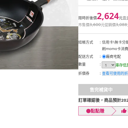
2,624
限時折後價
元
賣
3,600
3,088
市售價
元
促銷價
結帳方式
:
信用卡
\
無卡分
刷momo卡消
配送方式
:
廠商宅配
數量
:
庫存低
折價券
:
查看可使用的折
售完補貨中
訂單確認後，商品預計2026
點點賺