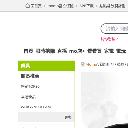
回首頁
momo富立保險
APP下載
點點賺分潤計劃
猜你想搜 >
首頁
限時搶購
直播
mo店+
看看買
家電
電玩
Home
\
餐廚用品
\
鍋具
\
鍋具
館長推薦
熱銷TOP30
本週新品
WOKYxNEOFLAM
更多