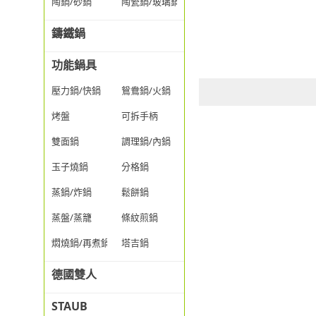
陶鍋/砂鍋
陶瓷鍋/玻璃鍋/透明鍋
鑄鐵鍋
功能鍋具
壓力鍋/快鍋
鴛鴦鍋/火鍋
烤盤
可拆手柄
雙面鍋
調理鍋/內鍋
玉子燒鍋
分格鍋
蒸鍋/炸鍋
鬆餅鍋
蒸盤/蒸籠
條紋煎鍋
燜燒鍋/再煮鍋
塔吉鍋
德國雙人
STAUB