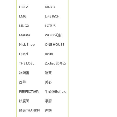
HOLA
KINYO
LMG
LiFE RiCH
LINOX
LOTUS
Maluta
WOKY沃廚
Nick Shop
ONE HOUSE
Quasi
Reun
THE LOEL
Zodiac 諾帝亞
鍋鍋窖
鍋寶
西華
美心
PERFECT理想
牛頭牌Buffalo
膳魔師
掌廚
膳夫THANKFUL
鏗鏘