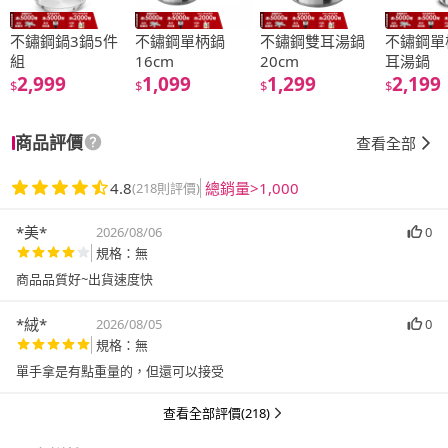
不鏽鋼鍋3鍋5件
不鏽鋼單柄鍋
不鏽鋼雙耳湯鍋
不鏽鋼單
組
16cm
20cm
耳湯鍋
2,999
1,099
1,299
2,199
$
$
$
$
商品評價
查看全部
4.8
總銷量>1,000
(218則評價)
*美*
2026/08/06
0
規格：無
商品品質好~出貨速度快
*絨*
2026/08/05
0
規格：無
單手拿是有點重量的，但還可以接受
查看全部評價(218)