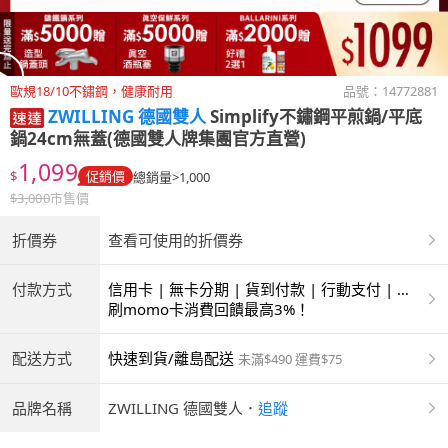
歐規18/10不鏽鋼，健康耐用
品號：
14772881
ZWILLING 德國雙人
Simplify不鏽鋼平煎鍋/平底
鍋24cm無蓋(德國雙人牌集團官方直營)
1,099
$
促銷價
總銷量>1,000
$
3,000
市售價
折價券
查看可使用的折價券
付款方式
信用卡 | 無卡分期 | 貨到付款 | 行動支付 | 超
商付款 | ATM | 銀聯卡 | 銀行帳戶付款
刷momo卡消費回饋最高3%！
配送方式
快速到貨/離島配送
未滿$490 運費$75
品牌名稱
ZWILLING 德國雙人
．
追蹤