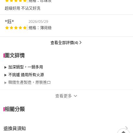
規格：珍珠灰
超級好用 不沾又好洗
*鈺*
2026/05/29
規格：薄荷綠
查看全部評價(4)
圖文詳情
加深鍋型，一鍋多用
不挑爐 通用所有火源
韓國生產製造，原裝進口
查看更多
商品規格
相關分類
品牌名稱
HAPPYCALL
退換貨須知
尺寸
21cm~25cm