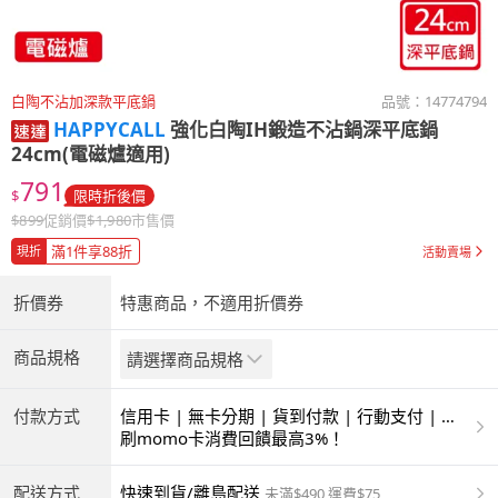
白陶不沾加深款平底鍋
品號：
14774794
HAPPYCALL
強化白陶IH鍛造不沾鍋深平底鍋
24cm(電磁爐適用)
791
$
限時折後價
$
899
促銷價
$
1,980
市售價
滿1件享88折
現折
活動賣場
折價券
特惠商品，不適用折價券
商品規格
請選擇商品規格
付款方式
信用卡 | 無卡分期 | 貨到付款 | 行動支付 | 超
商付款 | ATM | 銀聯卡
刷momo卡消費回饋最高3%！
配送方式
快速到貨/離島配送
未滿$490 運費$75