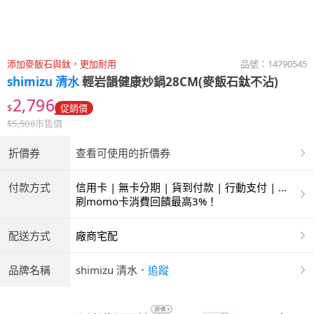
添加麥飯石與鈦，更加耐用
品號：
14790545
shimizu 清水
輕岩韻健康炒鍋28CM(麥飯石鈦不沾)
2,796
$
促銷價
$
5,500
市售價
折價券
查看可使用的折價券
付款方式
信用卡 | 無卡分期 | 貨到付款 | 行動支付 | 超
商付款 | ATM | 銀聯卡
刷momo卡消費回饋最高3%！
配送方式
廠商宅配
品牌名稱
shimizu 清水
．
追蹤