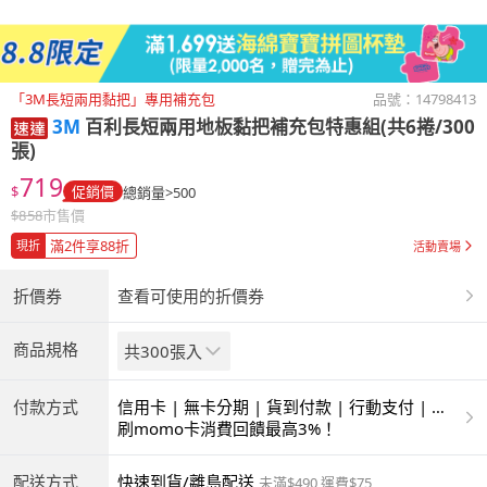
「3M長短兩用黏把」專用補充包
品號：
14798413
3M
百利長短兩用地板黏把補充包特惠組(共6捲/300
張)
719
$
促銷價
總銷量>500
$
858
市售價
滿2件享88折
現折
活動賣場
折價券
查看可使用的折價券
商品規格
共300張入
付款方式
信用卡 | 無卡分期 | 貨到付款 | 行動支付 | 超
商付款 | ATM | 銀聯卡
刷momo卡消費回饋最高3%！
配送方式
快速到貨/離島配送
未滿$490 運費$75