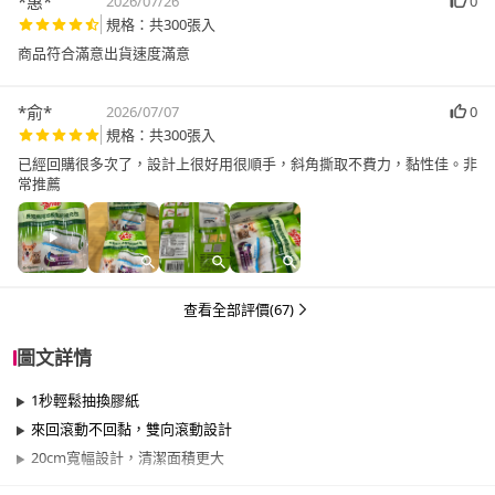
*惠*
2026/07/26
0
規格：共300張入
商品符合滿意出貨速度滿意
*俞*
2026/07/07
0
規格：共300張入
已經回購很多次了，設計上很好用很順手，斜角撕取不費力，黏性佳。非
常推薦
查看全部評價(67)
圖文詳情
1秒輕鬆抽換膠紙
來回滾動不回黏，雙向滾動設計
20cm寬幅設計，清潔面積更大