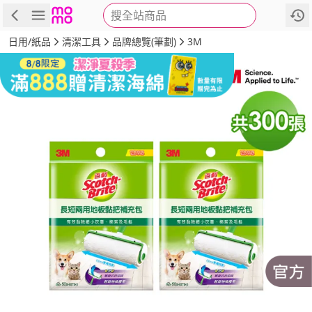
搜全站商品
商品
評價
詳情
規格
推薦
日用/紙品
清潔工具
品牌總覽(筆劃)
3M