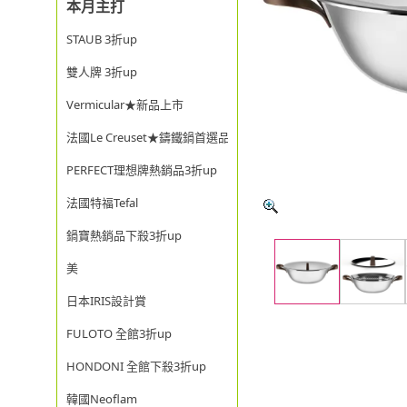
本月主打
STAUB 3折up
雙人牌 3折up
Vermicular★新品上市
法國Le Creuset★鑄鐵鍋首選品牌
PERFECT理想牌熱銷品3折up
法國特福Tefal
鍋寶熱銷品下殺3折up
美
日本IRIS設計賞
FULOTO 全館3折up
HONDONI 全館下殺3折up
韓國Neoflam