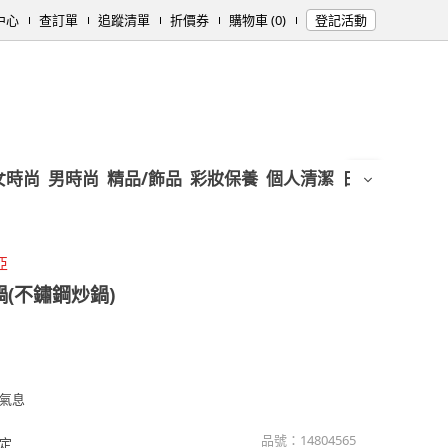
中心
查訂單
追蹤清單
折價券
購物車 (0)
登記活動
女時尚
男時尚
精品/飾品
彩妝保養
個人清潔
日用/紙品
母
亞
鍋(不鏽鋼炒鍋)
氣息
品號：
14804565
定