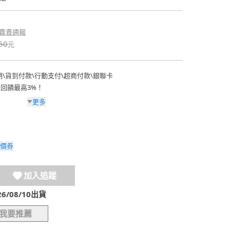
賣貴通報
50
元
期
\
貨到付款
\
行動支付
\
超商付款
\
銀聯卡
費回饋最高3%！
更多
價券
加入追蹤
/08/10出貨
我要推薦