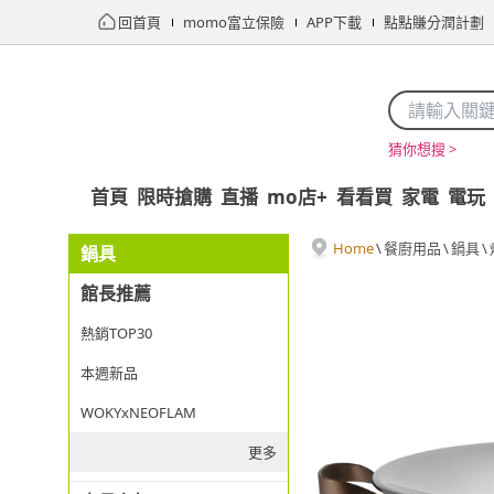
回首頁
momo富立保險
APP下載
點點賺分潤計劃
猜你想搜 >
首頁
限時搶購
直播
mo店+
看看買
家電
電玩
Home
\
餐廚用品
\
鍋具
\
鍋具
館長推薦
熱銷TOP30
本週新品
WOKYxNEOFLAM
更多