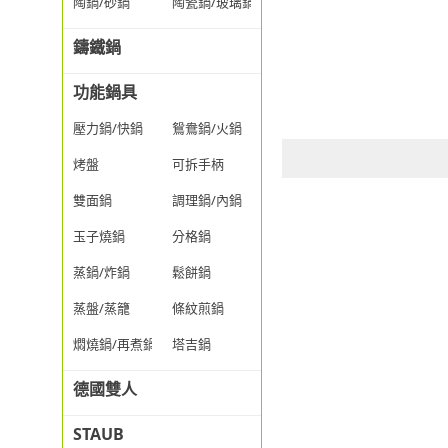
陶鍋/砂鍋
陶瓷鍋/玻璃鍋/透明鍋
鑄鐵鍋
功能鍋具
壓力鍋/快鍋
鴛鴦鍋/火鍋
烤盤
可拆手柄
雙面鍋
調理鍋/內鍋
玉子燒鍋
分格鍋
蒸鍋/炸鍋
鬆餅鍋
蒸盤/蒸籠
條紋煎鍋
燜燒鍋/再煮鍋
塔吉鍋
德國雙人
STAUB