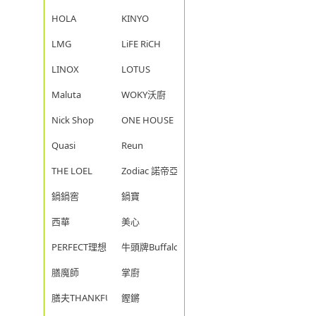
HOLA
KINYO
LMG
LiFE RiCH
LINOX
LOTUS
Maluta
WOKY沃廚
Nick Shop
ONE HOUSE
Quasi
Reun
THE LOEL
Zodiac 諾帝亞
鍋鍋窖
鍋寶
西華
美心
PERFECT理想
牛頭牌Buffalo
膳魔師
掌廚
膳夫THANKFUL
鏗鏘