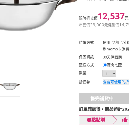
12,537
限時折後價
元
23,000
14,7
市售價
元
促銷價
結帳方式
:
信用卡
\
無卡分
刷momo卡消
保固資訊
:
30天保固期
配送方式
:
廠商宅配
數量
:
折價券
:
查看可使用的折
售完補貨中
訂單確認後，商品預計2026
點點賺