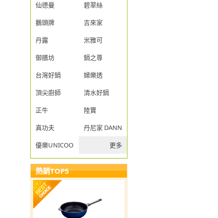
仙德曼
碧翠絲
鵝頭牌
吉來家
丹露
米雅可
御膳坊
鍋之尊
台灣好鍋
婦樂透
頂尖廚師
清水好鍋
正牛
陸寶
真功夫
丹尼家 DANNY JIA
優樂UNICOOK
更多
熱銷TOP5