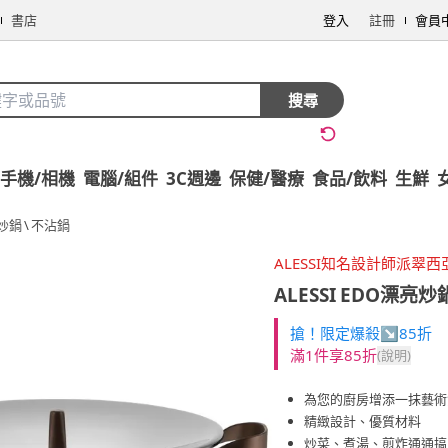
書店
登入
註冊
會員
搜尋
手機/相機
電腦/組件
3C週邊
保健/醫療
食品/飲料
生鮮
炒鍋
\
不沾鍋
ALESSI知名設計師派翠西
ALESSI
EDO漂亮炒
搶！限定爆殺↘85折
滿1件享85折
(說明)
為您的廚房增添一抹藝術
精緻設計、優質材料
炒菜、煮湯、煎炸通通搞