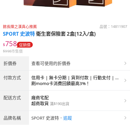
館長陳之漢真心推薦
品號：
14811907
SPORT 史波特
衛生套保險套 2盒(12入/盒)
758
$
促銷價
$
998
市售價
折價券
查看可使用的折價券
付款方式
信用卡 | 無卡分期 | 貨到付款 | 行動支付 | 超
商付款 | ATM | 銀聯卡
刷momo卡消費回饋最高3%！
配送方式
廠商宅配
超商取貨
滿$190出貨
品牌名稱
SPORT 史波特
．
追蹤