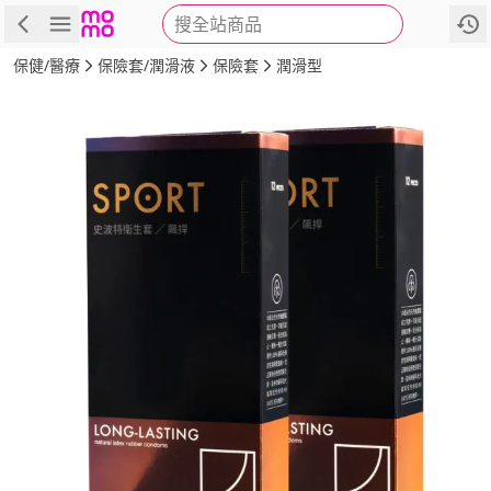
搜全站商品
商品
評價
詳情
規格
推薦
保健/醫療
保險套/潤滑液
保險套
潤滑型