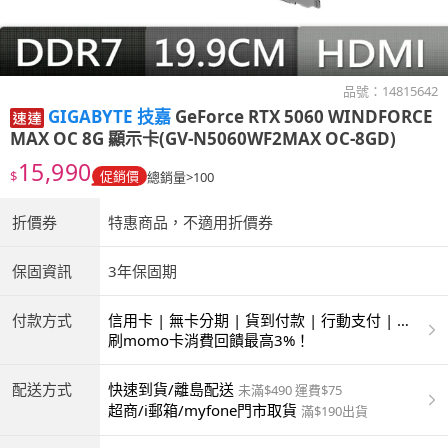
品號：
14815642
GIGABYTE 技嘉
GeForce RTX 5060 WINDFORCE
MAX OC 8G 顯示卡(GV-N5060WF2MAX OC-8GD)
15,990
$
促銷價
總銷量>100
折價券
特惠商品，不適用折價券
保固資訊
3年保固期
付款方式
信用卡 | 無卡分期 | 貨到付款 | 行動支付 | 超
商付款 | 銀聯卡
刷momo卡消費回饋最高3%！
配送方式
快速到貨/離島配送
未滿$490 運費$75
超商/i郵箱/myfone門市取貨
滿$190出貨