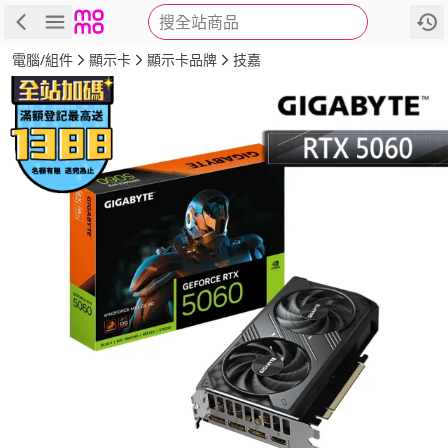
搜全站商品
商品
評價
詳情
規格
推薦
電腦/組件
顯示卡
顯示卡品牌
技嘉