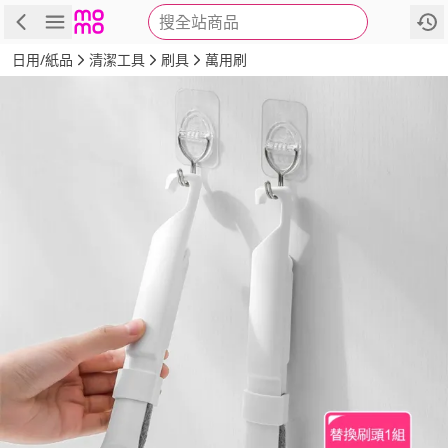
搜全站商品
商品
評價
詳情
規格
推薦
日用/紙品
清潔工具
刷具
萬用刷