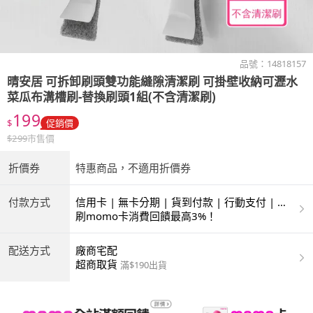
品號：
14818157
晴安居
可拆卸刷頭雙功能縫隙清潔刷 可掛壁收納可瀝水
菜瓜布溝槽刷-替換刷頭1組(不含清潔刷)
199
$
促銷價
$
299
市售價
折價券
特惠商品，不適用折價券
付款方式
信用卡 | 無卡分期 | 貨到付款 | 行動支付 | 超
商付款 | ATM | 銀聯卡
刷momo卡消費回饋最高3%！
配送方式
廠商宅配
超商取貨
滿$190出貨