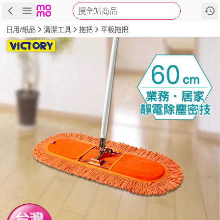
搜全站商品
商品
評價
詳情
規格
推薦
日用/紙品
清潔工具
拖把
平板拖把