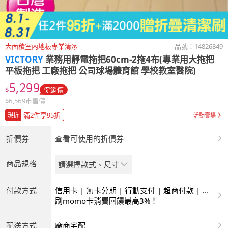
大面積室內地板專業清潔
品號：
14826849
VICTORY
業務用靜電拖把60cm-2拖4布(專業用大拖把
平板拖把 工廠拖把 公司球場體育館 學校教室醫院)
5,299
$
促銷價
$
6,569
市售價
滿2件享95折
現折
活動賣場
折價券
查看可使用的折價券
商品規格
請選擇款式、尺寸
付款方式
信用卡 | 無卡分期 | 行動支付 | 超商付款 | 銀
聯卡
刷momo卡消費回饋最高3%！
配送方式
廠商宅配