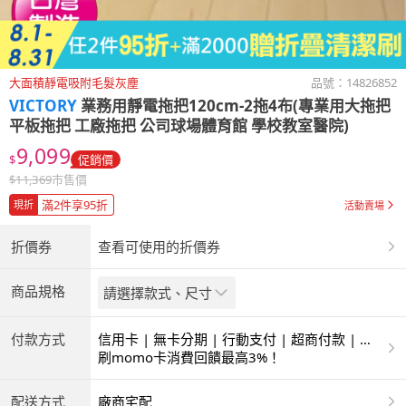
大面積靜電吸附毛髮灰塵
品號：
14826852
VICTORY
業務用靜電拖把120cm-2拖4布(專業用大拖把
平板拖把 工廠拖把 公司球場體育館 學校教室醫院)
9,099
$
促銷價
$
11,369
市售價
滿2件享95折
現折
活動賣場
折價券
查看可使用的折價券
商品規格
請選擇款式、尺寸
付款方式
信用卡 | 無卡分期 | 行動支付 | 超商付款 | 銀
聯卡
刷momo卡消費回饋最高3%！
配送方式
廠商宅配