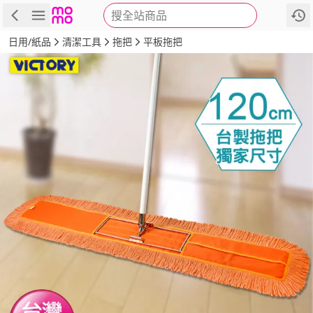
搜全站商品
商品
評價
詳情
規格
推薦
日用/紙品
清潔工具
拖把
平板拖把