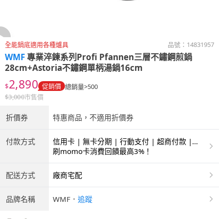
全能鍋底適用各種爐具
品號：
14831957
WMF
專業淬鍊系列Profi Pfannen三層不鏽鋼煎鍋
28cm+Astoria不鏽鋼單柄湯鍋16cm
2,890
$
促銷價
總銷量>500
$
3,000
市售價
折價券
特惠商品，不適用折價券
付款方式
信用卡 | 無卡分期 | 行動支付 | 超商付款 |
ATM | 銀聯卡
刷momo卡消費回饋最高3%！
配送方式
廠商宅配
品牌名稱
WMF
．
追蹤