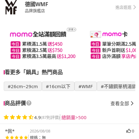
德國WMF
進店逛逛
品牌旗艦店
看更多「鍋具」熱門商品
#26cm~29cm
#16cm以下
#WMF
#不鏽鋼單柄湯鍋
商品評價
查看全部
4.9
總銷量>500
(87則評價)
*佩*
2026/08/08
0
規格：無