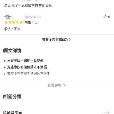
漂亮 除了平底鍋蠻重的 其他滿意
*豫*
2026/07/27
0
規格：無
查看全部評價(87)
圖文詳情
三層厚底不鏽鋼不易變形
寬邊緣設計傾倒湯汁不滴漏
獨家中空防燙手把爆炒不燙手
查看更多
商品規格
相關分類
品牌名稱
WMF
退換貨須知
尺寸
16cm以下、26cm~29cm