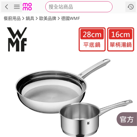
搜全站商品
商品
評價
詳情
規格
推薦
餐廚用品
鍋具
歐美品牌
德國WMF