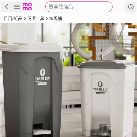
搜全站商品
商品
評價
詳情
規格
推薦
日用/紙品
清潔工具
垃圾桶