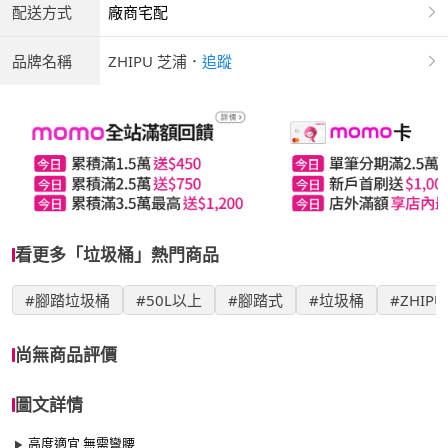
配送方式
廠商宅配
品牌名稱
ZHIPU 芝浦
．
追蹤
看更多「垃圾桶」熱門商品
#腳踏垃圾桶
#50L以上
#腳踏式
#垃圾桶
#ZHIP
尚無商品評價
圖文詳情
高度適宜 無需彎腰