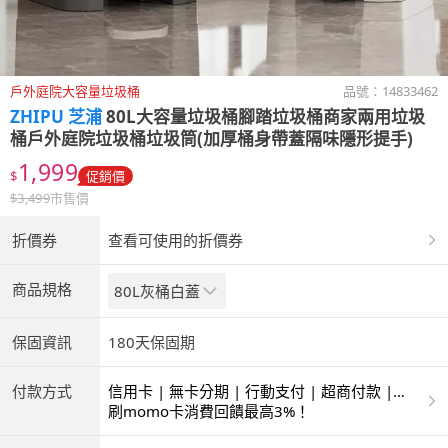
戶外庭院大容量垃圾桶
品號：
14833462
ZHIPU 芝浦
80L大容量垃圾桶腳踏垃圾桶商家兩用垃圾
桶戶外庭院垃圾桶垃圾筒(加厚桶身帶蓋隔味隱形提手)
1,999
$
促銷價
$
3,499
市售價
折價券
查看可使用的折價券
商品規格
80L灰桶白蓋
保固資訊
180天保固期
付款方式
信用卡 | 無卡分期 | 行動支付 | 超商付款 |
ATM | 銀聯卡
刷momo卡消費回饋最高3%！