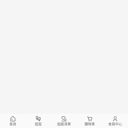
首頁
逛逛
追蹤清單
購物車
會員中心