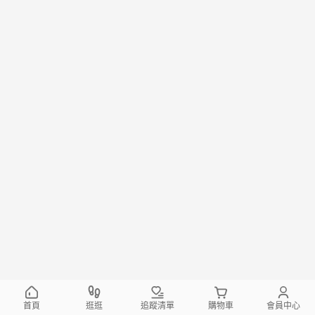
首頁
逛逛
追蹤清單
購物車
會員中心