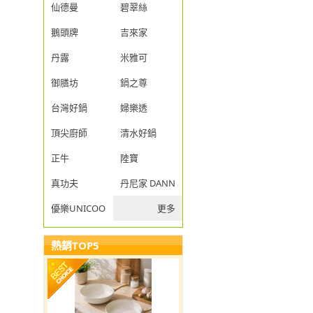
仙德曼
碧翠絲
鵝頭牌
吉來家
丹露
米雅可
御膳坊
鍋之尊
台灣好鍋
婦樂透
頂尖廚師
清水好鍋
正牛
陸寶
真功夫
丹尼家 DANNY JIA
優樂UNICOOK
更多
熱銷TOP5