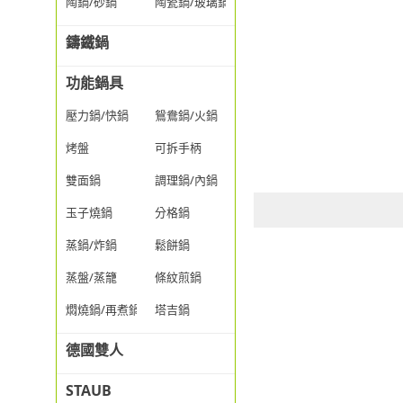
陶鍋/砂鍋
陶瓷鍋/玻璃鍋/透明鍋
鑄鐵鍋
功能鍋具
壓力鍋/快鍋
鴛鴦鍋/火鍋
烤盤
可拆手柄
雙面鍋
調理鍋/內鍋
玉子燒鍋
分格鍋
蒸鍋/炸鍋
鬆餅鍋
蒸盤/蒸籠
條紋煎鍋
燜燒鍋/再煮鍋
塔吉鍋
德國雙人
STAUB