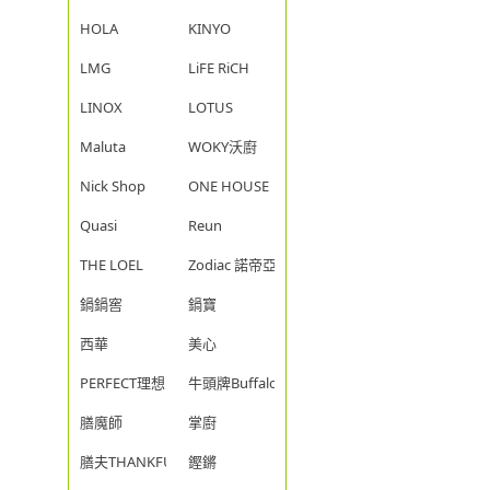
HOLA
KINYO
LMG
LiFE RiCH
LINOX
LOTUS
Maluta
WOKY沃廚
Nick Shop
ONE HOUSE
Quasi
Reun
THE LOEL
Zodiac 諾帝亞
鍋鍋窖
鍋寶
西華
美心
PERFECT理想
牛頭牌Buffalo
膳魔師
掌廚
膳夫THANKFUL
鏗鏘