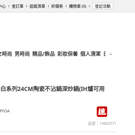
中心
查訂單
追蹤清單
折價券
購物車 (0)
登記活動
女時尚
男時尚
精品/飾品
彩妝保養
個人清潔
日用/紙品
母
白系列24CM陶瓷不沾鍋深炒鍋(IH爐可用
FOA
品號：
14842571