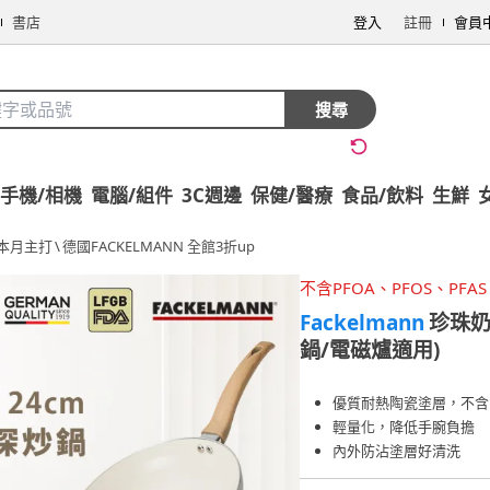
書店
登入
註冊
會員
搜尋
手機/相機
電腦/組件
3C週邊
保健/醫療
食品/飲料
生鮮
本月主打
\
德國FACKELMANN 全館3折up
不含PFOA、PFOS、PFAS
Fackelmann
珍珠奶
鍋/電磁爐適用)
優質耐熱陶瓷塗層，不含P
輕量化，降低手腕負擔
內外防沾塗層好清洗