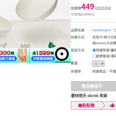
449
促銷價
元
賣貴通報
2,690
市售價
元
品牌名稱
:
Fackelmann
結帳方式
:
信用卡
\
無卡分
刷momo卡消
配送方式
:
快速到貨/離
超商取貨/i郵
數量
:
折價券
:
特惠商品，不適
售完補貨中
最快明天 08/08 到貨
點點賺