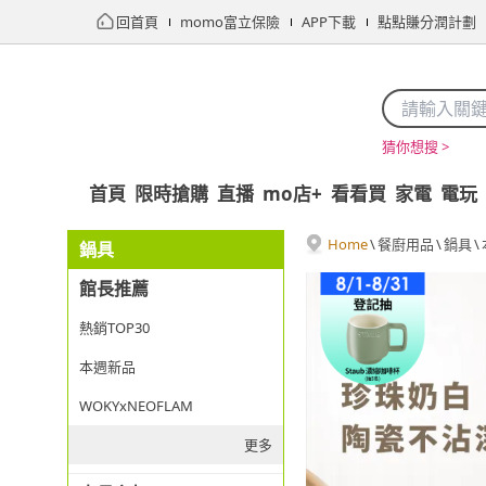
回首頁
momo富立保險
APP下載
點點賺分潤計劃
猜你想搜 >
首頁
限時搶購
直播
mo店+
看看買
家電
電玩
Home
\
餐廚用品
\
鍋具
\
鍋具
館長推薦
熱銷TOP30
本週新品
WOKYxNEOFLAM
更多