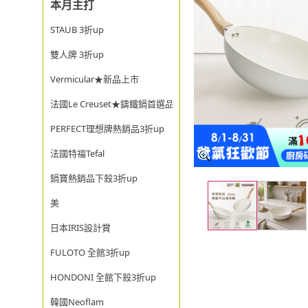
本月主打
STAUB 3折up
雙人牌 3折up
Vermicular★新品上市
法國Le Creuset★鑄鐵鍋首選品牌
PERFECT理想牌熱銷品3折up
法國特福Tefal
鍋寶熱銷品下殺3折up
美
日本IRIS設計賞
FULOTO 全館3折up
HONDONI 全館下殺3折up
韓國Neoflam