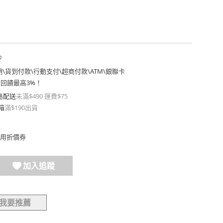
期
\
貨到付款
\
行動支付
\
超商付款
\
ATM
\
銀聯卡
費回饋最高3%！
島配送
未滿$490 運費$75
箱
滿$190出貨
用折價券
加入追蹤
我要推薦