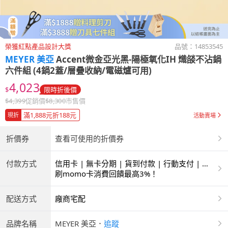
榮獲紅點產品設計大獎
品號：
14853545
MEYER 美亞
Accent微金亞光黑-陽極氧化IH 熾燄不沾鍋
六件組 (4鍋2蓋/層疊收納/電磁爐可用)
4,023
$
限時折後價
$
4,399
促銷價
$
8,300
市售價
滿1,888元折188元
現折
活動賣場
折價券
查看可使用的折價券
付款方式
信用卡 | 無卡分期 | 貨到付款 | 行動支付 | 超
商付款 | ATM | 銀聯卡
刷momo卡消費回饋最高3%！
配送方式
廠商宅配
品牌名稱
MEYER 美亞
．
追蹤