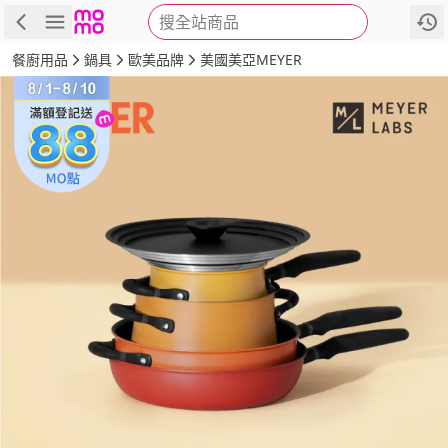
搜全站商品
商品
評價
詳情
規格
推薦
餐廚用品
鍋具
歐美品牌
美國美亞MEYER