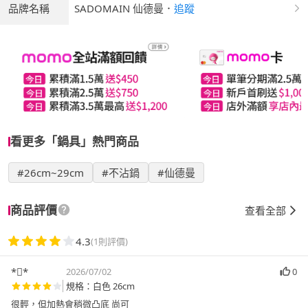
品牌名稱
SADOMAIN 仙德曼
．
追蹤
看更多「鍋具」熱門商品
#26cm~29cm
#不沾鍋
#仙德曼
商品評價
查看全部
4.3
(1則評價)
**
2026/07/02
0
規格：白色 26cm
很輕，但加熱會稍微凸底 尚可