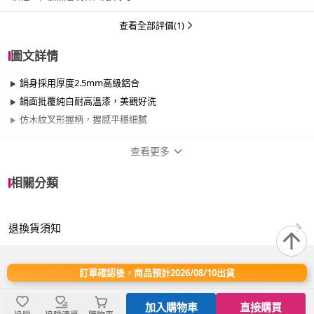
查看全部評價(1)
圖文詳情
鍋身採用厚度2.5mm高級鋁合
鍋面批覆純白耐高溫漆，美觀好洗
仿木紋叉形握柄，握感平穩細膩
查看更多
商品規格
相關分類
品牌名稱
SADOMAIN 仙德曼
退換貨須知
尺寸
26cm~29cm
材質
其他合金
訂單確認後，商品預計2026/08/10出貨
適用於
電磁爐、瓦斯爐、電陶爐、黑晶爐、滷素爐
加入購物車
直接購買