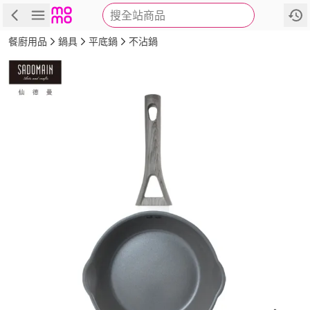
搜全站商品
商品
評價
詳情
規格
推薦
餐廚用品
鍋具
平底鍋
不沾鍋