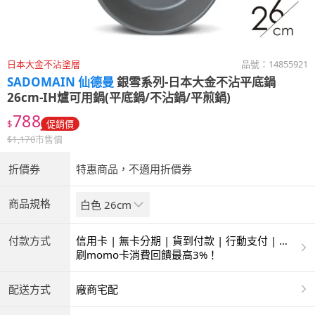
日本大金不沾塗層
品號：
14855921
SADOMAIN 仙德曼
銀雪系列-日本大金不沾平底鍋
26cm-IH爐可用鍋(平底鍋/不沾鍋/平煎鍋)
788
$
促銷價
$
1,170
市售價
折價券
特惠商品，不適用折價券
商品規格
白色 26cm
付款方式
信用卡 | 無卡分期 | 貨到付款 | 行動支付 | 超
商付款 | ATM | 銀聯卡
刷momo卡消費回饋最高3%！
配送方式
廠商宅配