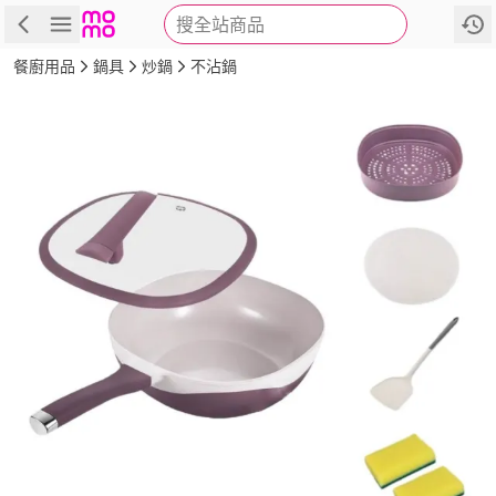
搜全站商品
商品
評價
詳情
規格
推薦
餐廚用品
鍋具
炒鍋
不沾鍋