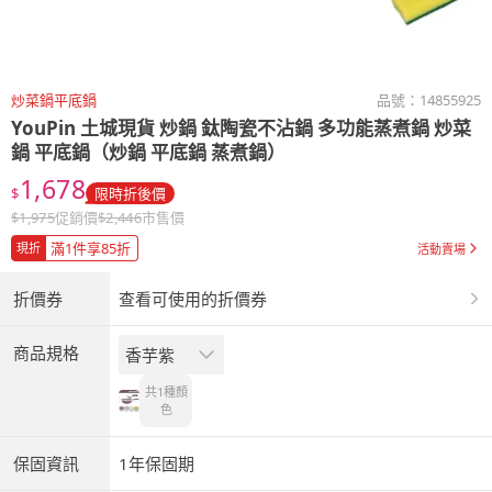
炒菜鍋平底鍋
品號：
14855925
YouPin 土城現貨 炒鍋 鈦陶瓷不沾鍋 多功能蒸煮鍋 炒菜
鍋 平底鍋（炒鍋 平底鍋 蒸煮鍋）
1,678
$
限時折後價
$
1,975
促銷價
$
2,446
市售價
滿1件享85折
現折
活動賣場
折價券
查看可使用的折價券
商品規格
香芋紫
共1種
顏
色
保固資訊
1年保固期