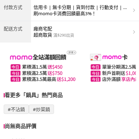
付款方式
信用卡 | 無卡分期 | 貨到付款 | 行動支付 | 超
商付款 | ATM | 銀聯卡
刷momo卡消費回饋最高3%！
配送方式
廠商宅配
超商取貨
滿$290出貨
看更多「鍋具」熱門商品
#不沾鍋
#炒菜鍋
尚無商品評價