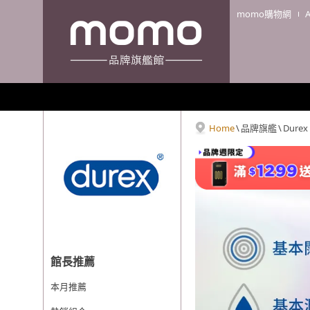
momo購物網
Home
\
品牌旗艦
\
Dure
館長推薦
本月推薦