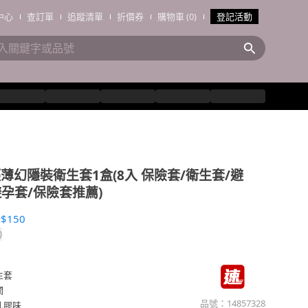
中心
查訂單
追蹤清單
折價券
購物車 (0)
登記活動
輕薄幻隱裝衛生套1盒(8入 保險套/衛生套/避
避孕套/保險套推薦)
$150
)
生套
潤
品號：
14857328
乳膠味