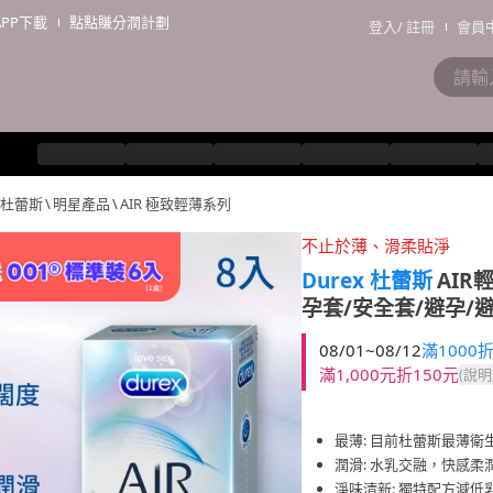
APP下載
點點賺分潤計劃
登入
/
註冊
會員
x 杜蕾斯
\
明星產品
\
AIR 極致輕薄系列
不止於薄、滑柔貼淨
Durex 杜蕾斯
AIR
孕套/安全套/避孕/
08/01~08/12
滿1000折
滿1,000元折150元
(說明
最薄: 目前杜蕾斯最薄衛
潤滑: 水乳交融，快感柔
淨味清新: 獨特配方減低