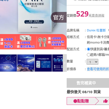
529
促銷價
元
賣貴通報
品牌名稱
:
Durex 杜蕾斯
結帳方式
:
信用卡
\
無卡分
刷momo卡消
配送方式
:
快速到貨/離
超商/i郵箱/m
數量
:
折價券
:
查看可使用的折
售完補貨中
最快後天 08/10 到貨
點點賺