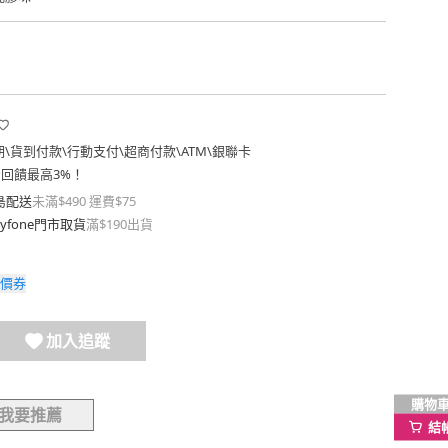
期
\
貨到付款
\
行動支付
\
超商付款
\
ATM
\
銀聯卡
費回饋最高3%！
島配送
未滿$490 運費$75
yfone門市取貨
滿$190出貨
價券
加入追蹤
購物
我要推薦
結