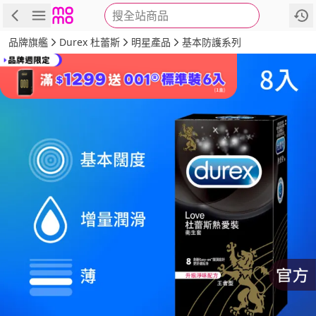
搜全站商品
商品
評價
詳情
規格
推薦
品牌旗艦
Durex 杜蕾斯
明星產品
基本防護系列