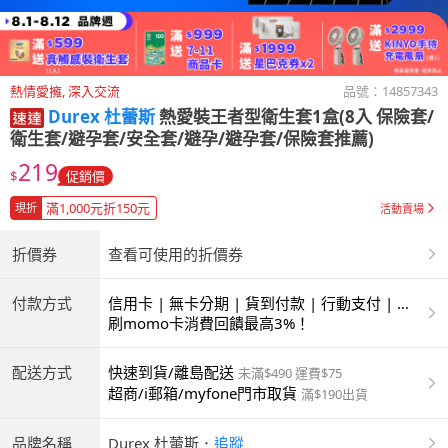
熱情愛擁, 深入交流
品號：
14857343
Durex 杜蕾斯
熱愛裝王者型衛生套1盒(8入 保險套/
衛生套/避孕套/安全套/避孕/避孕套/保險套推薦)
219
$
促銷價
滿1,000元折150元
現折
活動賣場
折價券
查看可使用的折價券
付款方式
信用卡 | 無卡分期 | 貨到付款 | 行動支付 | 超
商付款 | ATM | 銀聯卡
刷momo卡消費回饋最高3%！
配送方式
快速到貨/離島配送
未滿$490 運費$75
超商/i郵箱/myfone門市取貨
滿$190出貨
品牌名稱
Durex 杜蕾斯
．
追蹤