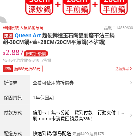
韓國原裝 人氣熱銷破萬
品號：
14859600
Queen Art
超硬鑄造玉石陶瓷耐磨不沾三鍋
組-30CM鍋+蓋+28CM/20CM平煎鍋(不沾鍋)
2,887
$
限時折後價
$
3,151
促銷價
$
9,840
市售價
滿888元折88元
現折
活動賣場
折價券
查看可使用的折價券
保固資訊
1年保固期
付款方式
信用卡 | 無卡分期 | 貨到付款 | 行動支付 | 超
商付款 | ATM | 銀聯卡
刷momo卡消費回饋最高3%！
配送方式
快速到貨/離島配送
未滿$490 運費$75