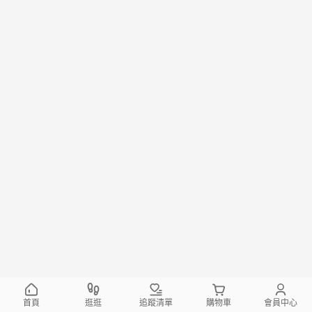
首頁
逛逛
追蹤清單
購物車
會員中心