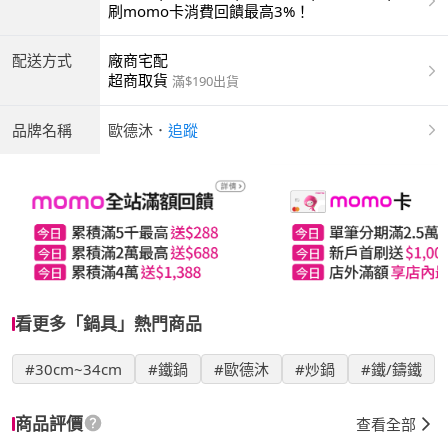
商付款 | ATM | 銀聯卡
刷momo卡消費回饋最高3%！
配送方式
廠商宅配
超商取貨
滿$190出貨
品牌名稱
歐德沐
．
追蹤
看更多「鍋具」熱門商品
#30cm~34cm
#鐵鍋
#歐德沐
#炒鍋
#鐵/鑄鐵
商品評價
查看全部