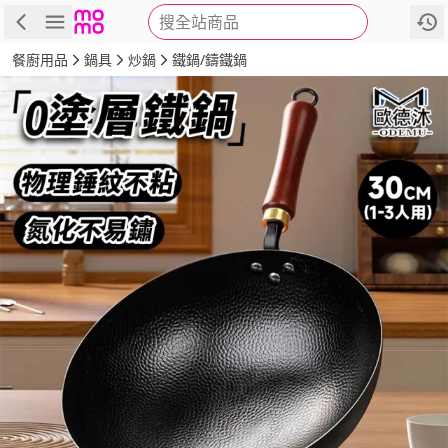
搜全站商品
商品
評價
詳情
規格
推薦
餐廚用品
鍋具
炒鍋
鐵鍋/鑄鐵鍋