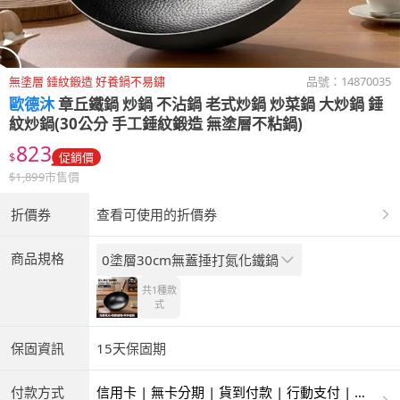
無塗層 錘紋鍛造 好養鍋不易鏽
品號：
14870035
歐德沐
章丘鐵鍋 炒鍋 不沾鍋 老式炒鍋 炒菜鍋 大炒鍋 錘
紋炒鍋(30公分 手工錘紋鍛造 無塗層不粘鍋)
823
$
促銷價
$
1,899
市售價
折價券
查看可使用的折價券
商品規格
0塗層30cm無蓋捶打氮化鐵鍋
共1種
款
式
保固資訊
15天保固期
付款方式
信用卡 | 無卡分期 | 貨到付款 | 行動支付 | 超