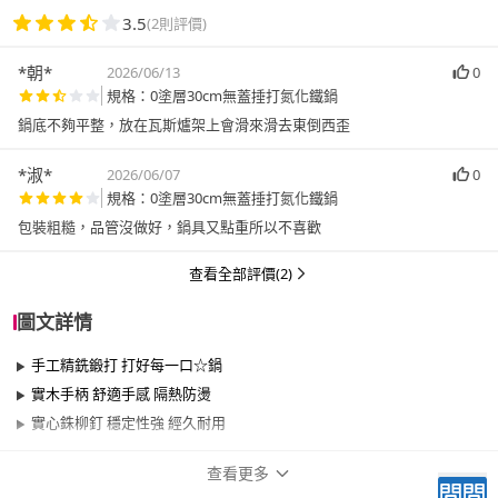
3.5
(2則評價)
*朝*
2026/06/13
0
規格：0塗層30cm無蓋捶打氮化鐵鍋
鍋底不夠平整，放在瓦斯爐架上會滑來滑去東倒西歪
*淑*
2026/06/07
0
規格：0塗層30cm無蓋捶打氮化鐵鍋
包裝粗糙，品管沒做好，鍋具又點重所以不喜歡
查看全部評價(2)
圖文詳情
手工精銑鍛打 打好每一口☆鍋
實木手柄 舒適手感 隔熱防燙
實心銖柳釘 穩定性強 經久耐用
查看更多
商品規格