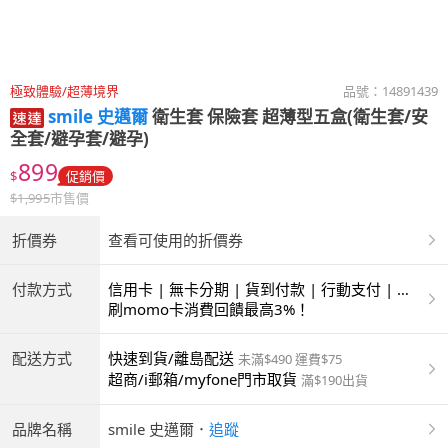
極致體驗/超薄境界
品號：
14891439
smile 史邁爾
衛生套 保險套 超薄型五盒(衛生套/安
全套/避孕套/避孕)
899
$
促銷價
$
1,995
市售價
折價券
查看可使用的折價券
付款方式
信用卡 | 無卡分期 | 貨到付款 | 行動支付 | 超
商付款 | ATM | 銀聯卡
刷momo卡消費回饋最高3%！
配送方式
快速到貨/離島配送
未滿$490 運費$75
超商/i郵箱/myfone門市取貨
滿$190出貨
品牌名稱
smile 史邁爾
．
追蹤