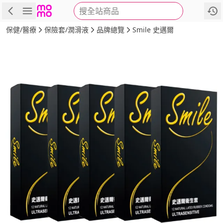
搜全站商品
商品
評價
詳情
規格
推薦
保健/醫療
保險套/潤滑液
品牌總覽
Smile 史邁爾