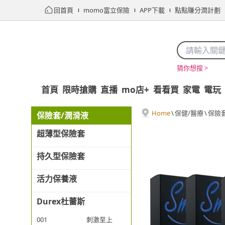
回首頁
momo富立保險
APP下載
點點賺分潤計劃
猜你想搜 >
首頁
限時搶購
直播
mo店+
看看買
家電
電玩
Home
\
保健/醫療
\
保險
保險套/潤滑液
超薄型保險套
持久型保險套
活力保養液
Durex杜蕾斯
001
刺激至上