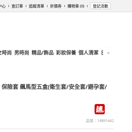
中心
查訂單
追蹤清單
折價券
購物車 (0)
登記活動
女時尚
男時尚
精品/飾品
彩妝保養
個人清潔
日用/紙品
母
 保險套 飆馬型五盒(衛生套/安全套/避孕套/
造
品號：
14891442