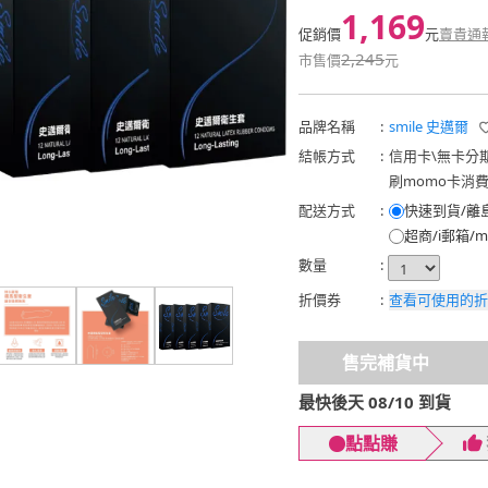
1,169
促銷價
元
賣貴通
2,245
市售價
元
品牌名稱
:
smile 史邁爾
結帳方式
:
信用卡
\
無卡分
刷momo卡消
配送方式
:
快速到貨/離
超商/i郵箱/m
數量
:
折價券
:
查看可使用的折
售完補貨中
最快後天 08/10 到貨
點點賺