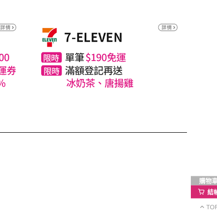
購物
結
TO