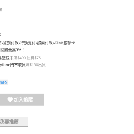
報
期
\
貨到付款
\
行動支付
\
超商付款
\
ATM
\
銀聯卡
費回饋最高3%！
島配送
未滿$490 運費$75
yfone門市取貨
滿$190出貨
價券
加入追蹤
我要推薦