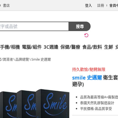
書店
登入
註冊
會員
搜尋
手機/相機
電腦/組件
3C週邊
保健/醫療
食品/飲料
生鮮
套/潤滑液
\
品牌總覽
\
Smile 史邁爾
持久歡愉/馳騁無限
smile 史邁爾
衛生套
避孕)
品質為最高等級A+廠製
泰國天然乳膠製造設計
平民價格-高品質享受