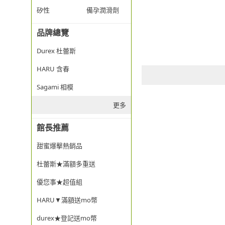
矽性
備孕潤滑劑
品牌總覽
Durex 杜蕾斯
HARU 含春
Sagami 相模
更多
館長推薦
甜蜜爆擊熱銷品
杜蕾斯★滿額多重送
優您事★超值組
HARU▼滿額送mo幣
durex★登記送mo幣