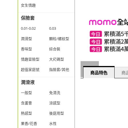
女生情趣
保險套
0.01-0.02
0.03
潤滑型
顆粒/螺紋型
香味型
綜合裝
情趣冒險型
大尺碼型
超值家庭號
指險套/其他
商品特色
商品
潤滑液
一般型
免清洗
含蘆薈
涼感型
熱感型
後庭用型
果香/花香
水性