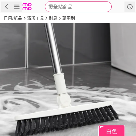
搜全站商品
商品
評價
詳情
規格
推薦
日用/紙品
清潔工具
刷具
萬用刷