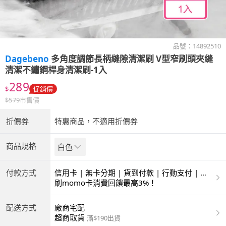
品號：
14892510
Dagebeno
多角度調節長柄縫隙清潔刷 V型窄刷頭夾縫
清潔不鏽鋼桿身清潔刷-1入
289
$
促銷價
$
579
市售價
折價券
特惠商品，不適用折價券
商品規格
白色
付款方式
信用卡 | 無卡分期 | 貨到付款 | 行動支付 | 超
商付款 | ATM | 銀聯卡
刷momo卡消費回饋最高3%！
配送方式
廠商宅配
超商取貨
滿$190出貨