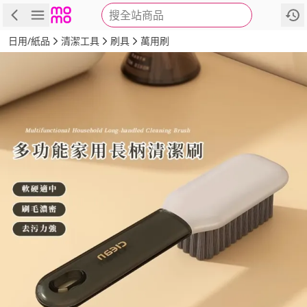
搜全站商品
商品
評價
詳情
規格
推薦
日用/紙品
清潔工具
刷具
萬用刷