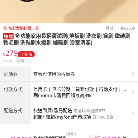
多功能清潔必備工具
品號：
14892539
多功能家用長柄清潔刷(地板刷 洗衣刷 窗刷 磁磚刷
軟毛刷 洗鞋刷水槽刷 縫隙刷 浴室清潔)
279
$
促銷價
$
470
市售價
折價券
查看可使用的折價券
付款方式
信用卡 | 無卡分期 | 貨到付款 | 行動支付 | 超
商付款 | ATM | 銀聯卡
刷momo卡消費回饋最高3%！
配送方式
快速到貨/離島配送
未滿$490 運費$75
超商/i郵箱/myfone門市取貨
滿$190出貨