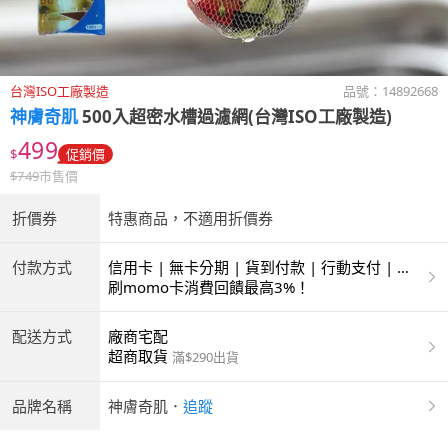
台灣ISO工廠製造
品號：
14892668
神膚奇肌
500入超密水槽過濾網(台灣ISO工廠製造)
499
$
促銷價
$
749
市售價
折價券
特惠商品，不適用折價券
付款方式
信用卡 | 無卡分期 | 貨到付款 | 行動支付 | 超
商付款 | ATM | 銀聯卡
刷momo卡消費回饋最高3%！
配送方式
廠商宅配
超商取貨
滿$290出貨
品牌名稱
神膚奇肌
．
追蹤