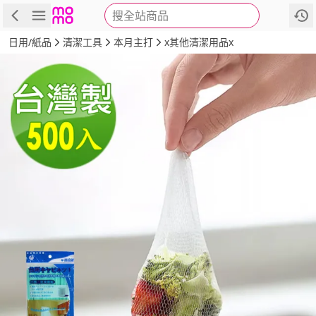
搜全站商品
商品
評價
詳情
規格
推薦
日用/紙品
清潔工具
本月主打
x其他清潔用品x