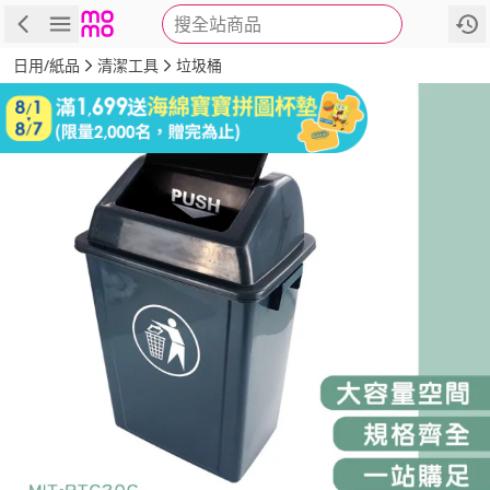
搜全站商品
商品
評價
詳情
規格
推薦
日用/紙品
清潔工具
垃圾桶