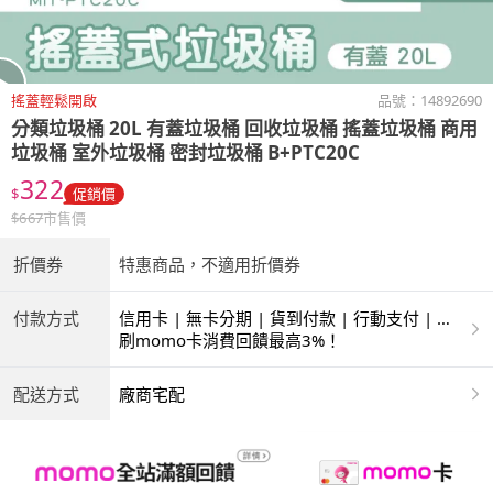
搖蓋輕鬆開啟
品號：
14892690
分類垃圾桶 20L 有蓋垃圾桶 回收垃圾桶 搖蓋垃圾桶 商用
垃圾桶 室外垃圾桶 密封垃圾桶 B+PTC20C
322
$
促銷價
$
667
市售價
折價券
特惠商品，不適用折價券
付款方式
信用卡 | 無卡分期 | 貨到付款 | 行動支付 | 超
商付款 | ATM | 銀聯卡
刷momo卡消費回饋最高3%！
配送方式
廠商宅配