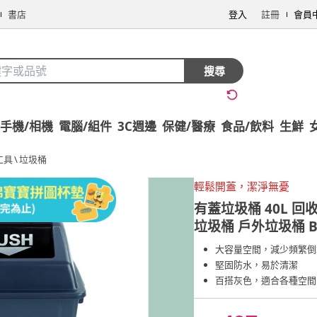
書店
登入
註冊
會員
搜尋
手機/相機
電腦/組件
3C週邊
保健/醫療
食品/飲料
生鮮
工具
\
垃圾桶
輕鬆開蓋，潔淨無憂
有蓋垃圾桶 40L 
垃圾桶 戶外垃圾桶 B+
大容量空間，減少頻繁倒
堅固防水，易於清潔
百搭灰色，適合各種空間