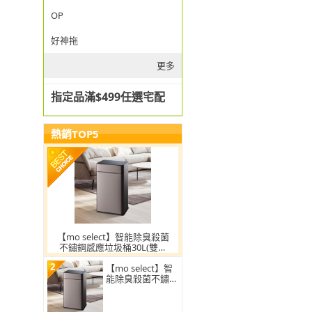
OP
好神拖
更多
指定品滿$499任選宅配
熱銷TOP5
【mo select】智能除臭殺菌
不鏽鋼感應垃圾桶30L(雙開
蓋/大容量/附充電電池/mo選)
2
【mo select】智
能除臭殺菌不鏽鋼
感應垃圾桶30L(雙
開蓋/大容量/附充
電電池)