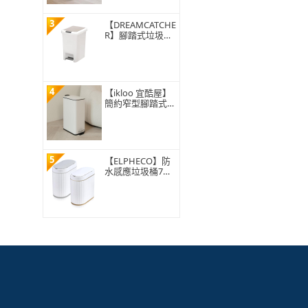
3
【DREAMCATCHE
R】腳踏式垃圾桶
15L(垃圾桶 垃圾
筒 帶蓋垃圾桶 掀
蓋垃圾桶 踩踏垃
圾桶 廁所廚房)
4
【ikloo 宜酷屋】
簡約窄型腳踏式垃
圾桶 加高款15L
(緩降功能 附提把
輕奢簡約)
5
【ELPHECO】防
水感應垃圾桶7公
升 ELPH5712