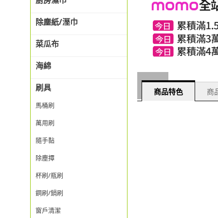
廚房濕巾
除塵紙/溼巾
菜瓜布
海綿
刷具
商品特色
商品
馬桶刷
萬用刷
隨手黏
除塵撢
杯刷/瓶刷
鋼刷/鍋刷
窗戶清潔