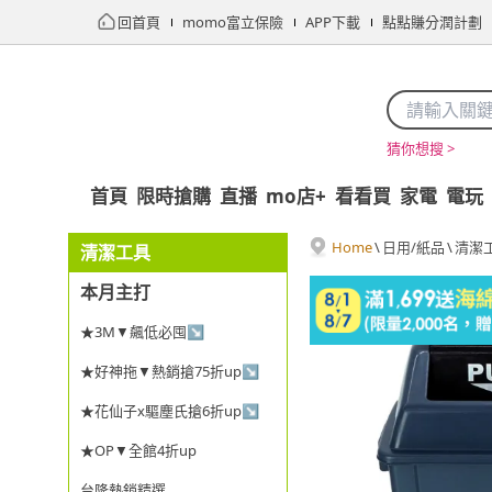
回首頁
momo富立保險
APP下載
點點賺分潤計劃
猜你想搜 >
首頁
限時搶購
直播
mo店+
看看買
家電
電玩
Home
\
日用/紙品
\
清潔
清潔工具
本月主打
★3M▼飆低必囤↘
★好神拖▼熱銷搶75折up↘
★花仙子x驅塵氏搶6折up↘
★OP▼全館4折up
台隆熱銷精選