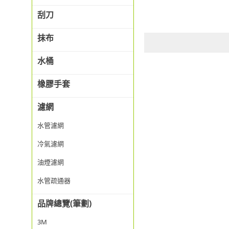
刮刀
抹布
水桶
橡膠手套
濾網
水管濾網
冷氣濾網
油煙濾網
水管疏通器
品牌總覽(筆劃)
3M