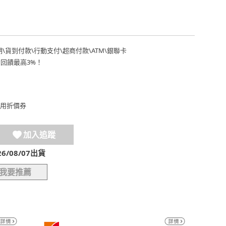
期
\
貨到付款
\
行動支付
\
超商付款
\
ATM
\
銀聯卡
費回饋最高3%！
用折價券
加入追蹤
/08/07出貨
我要推薦