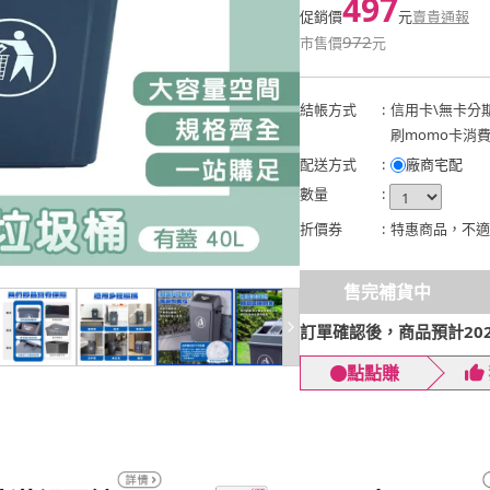
497
促銷價
元
賣貴通報
972
市售價
元
結帳方式
:
信用卡
\
無卡分
刷momo卡消
配送方式
:
廠商宅配
數量
:
折價券
:
特惠商品，不適
售完補貨中
訂單確認後，商品預計2026
點點賺