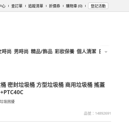
中心
查訂單
追蹤清單
折價券
購物車 (0)
登記活動
女時尚
男時尚
精品/飾品
彩妝保養
個人清潔
日用/紙品
母
回收桶 密封垃圾桶 方型垃圾桶 商用垃圾桶 搖蓋
PTC40C
垃圾困擾
品號：
14892691