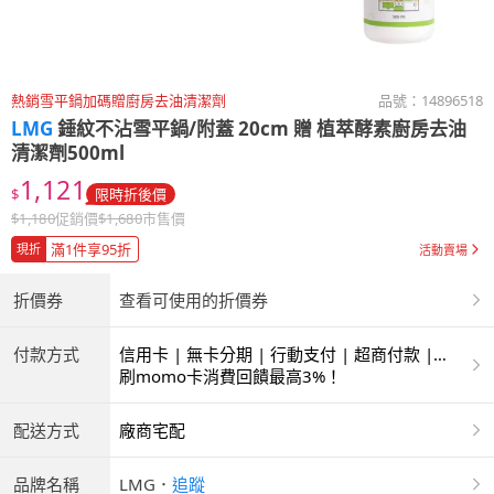
熱銷雪平鍋加碼贈廚房去油清潔劑
品號：
14896518
LMG
錘紋不沾雪平鍋/附蓋 20cm 贈 植萃酵素廚房去油
清潔劑500ml
1,121
$
限時折後價
$
1,180
促銷價
$
1,680
市售價
滿1件享95折
現折
活動賣場
折價券
查看可使用的折價券
付款方式
信用卡 | 無卡分期 | 行動支付 | 超商付款 |
ATM | 銀聯卡
刷momo卡消費回饋最高3%！
配送方式
廠商宅配
品牌名稱
LMG
．
追蹤