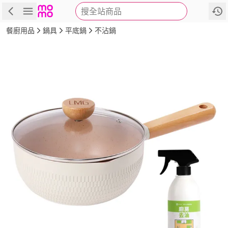
搜全站商品
商品
評價
詳情
規格
推薦
餐廚用品
鍋具
平底鍋
不沾鍋