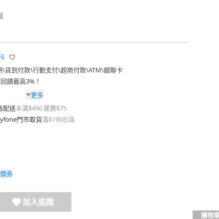
報
科
期
\
貨到付款
\
行動支付
\
超商付款
\
ATM
\
銀聯卡
費回饋最高3%！
更多
島配送
未滿$490 運費$75
yfone門市取貨
滿$190出貨
價券
加入追蹤
購物