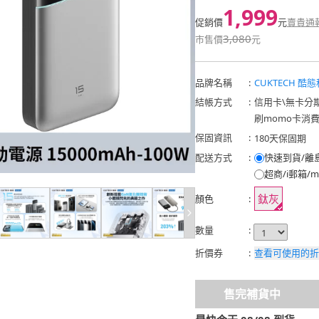
1,999
促銷價
元
賣貴通
3,080
市售價
元
品牌名稱
:
CUKTECH 酷態
結帳方式
:
信用卡
\
無卡分
刷momo卡消
保固資訊
:
180天保固期
配送方式
:
快速到貨/離
超商/i郵箱/m
鈦灰
顏色
:
數量
:
折價券
:
查看可使用的折
售完補貨中