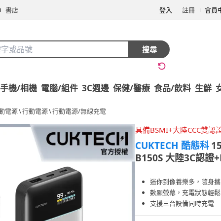
書店
登入
註冊
會員
搜尋
手機/相機
電腦/組件
3C週邊
保健/醫療
食品/飲料
生鮮
行動電源
\
行動電源
\
行動電源/無線充電
具備BSMI+大陸CCC雙認
CUKTECH 酷態科
1
B150S 大陸3C認證
迷你到像養樂多，隨身攜
數顯螢幕，充電狀態輕鬆
支援三台設備同時充電