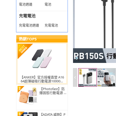
電池週邊
電池
充電電池
充電電池週邊
充電電池
熱銷TOP5
【ANKER】官方授權直營 A16
64超薄磁吸行動電源10000m
Ah Qi2 30W(黑白粉綠 Wh標
2
示/MagSafe/溫度監控/輕薄)
【Photofast】防
爆固態行動電源 A
llDay Qi2 10000m
Ah_38.5Wh(ALLD
AYSSB10000)
3
【ADATA 威剛】P