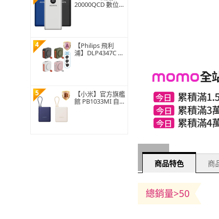
20000QCD 數位顯
示電量 3孔輸出 快
充行動電源-20000
mAh(74Wh/具Wh
標示)
4
【Philips 飛利
浦】DLP4347C 10
000mAh多功能十
合一螢幕顯示行動
電源(磁吸/自帶雙
線/無線/37Wh_具
Wh標示)
5
【小米】官方旗艦
館 PB1033MI 自
帶線行動電源 100
00 33W 2孔輸出
具Wh標示(USB-
A/USB-C 可充/自
帶線)
商品特色
商品
總銷量>50