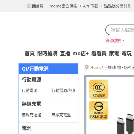
回首頁
momo富立保險
APP下載
點點賺分潤計劃
猜你想搜 >
首頁
限時搶購
直播
mo店+
看看買
家電
電玩
Home
\
手機/相機
\
Qi/
Qi/行動電源
行動電源
行動電源
行動電源/無線充電
無線充電
無線充週邊
無線充電盤
電池