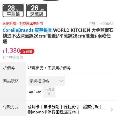
抗括耐磨，耐腐蝕與更耐用
品號：
14906239
CorelleBrands 康寧餐具
WORLD KITCHEN 大金藍寶石
鑄造不沾深煎鍋26cm(含蓋)/平煎鍋28cm(含蓋)-兩款任
選
1,380
$
促銷價
$
3,580
市售價
折價券
特惠商品，不適用折價券
商品規格
請選擇規格
共2種
規
格
付款方式
信用卡 | 無卡分期 | 行動支付 | 超商付款 |
ATM | 銀聯卡
刷momo卡消費回饋最高3%！