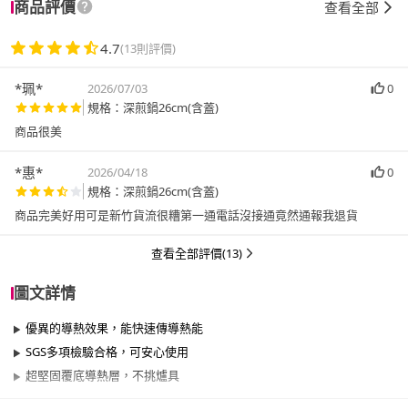
商品評價
查看全部
4.7
(13則評價)
*珮*
2026/07/03
0
規格：深煎鍋26cm(含蓋)
商品很美
*惠*
2026/04/18
0
規格：深煎鍋26cm(含蓋)
商品完美好用可是新竹貨流很糟第一通電話沒接通竟然通報我退貨
查看全部評價(13)
圖文詳情
優異的導熱效果，能快速傳導熱能
SGS多項檢驗合格，可安心使用
超堅固覆底導熱層，不挑爐具