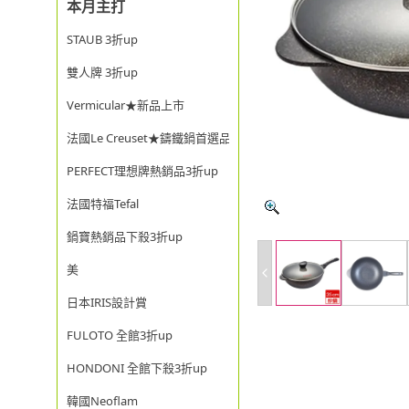
本月主打
STAUB 3折up
雙人牌 3折up
Vermicular★新品上市
法國Le Creuset★鑄鐵鍋首選品牌
PERFECT理想牌熱銷品3折up
法國特福Tefal
鍋寶熱銷品下殺3折up
美
日本IRIS設計賞
FULOTO 全館3折up
HONDONI 全館下殺3折up
韓國Neoflam