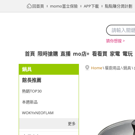
回首頁
momo富立保險
APP下載
點點賺分潤計劃
猜你想搜 >
首頁
限時搶購
直播
mo店+
看看買
家電
電玩
Home
\
餐廚用品
\
鍋具
\
鍋具
館長推薦
熱銷TOP30
本週新品
WOKYxNEOFLAM
更多