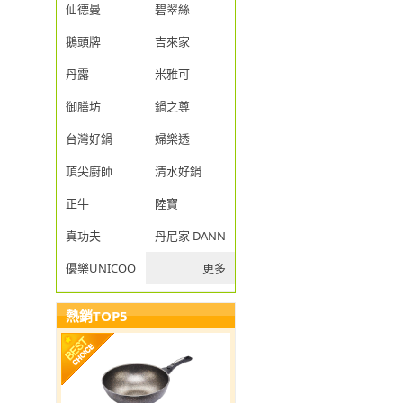
仙德曼
碧翠絲
鵝頭牌
吉來家
丹露
米雅可
御膳坊
鍋之尊
台灣好鍋
婦樂透
頂尖廚師
清水好鍋
正牛
陸寶
真功夫
丹尼家 DANNY JIA
優樂UNICOOK
更多
熱銷TOP5