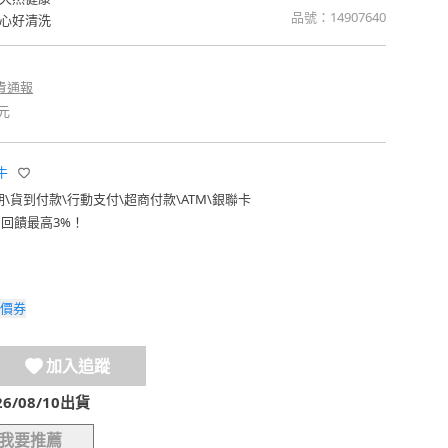
品號：
14907640
心好清洗
貴通報
元
牛
期
\
貨到付款
\
行動支付
\
超商付款
\
ATM
\
銀聯卡
費回饋最高3%！
價券
加入追蹤
/08/10出貨
我要推薦