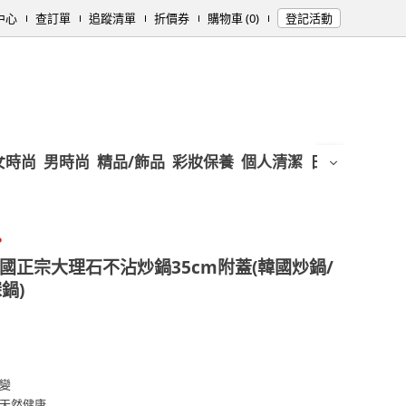
中心
查訂單
追蹤清單
折價券
購物車 (0)
登記活動
女時尚
男時尚
精品/飾品
彩妝保養
個人清潔
日用/紙品
母
●
國正宗大理石不沾炒鍋35cm附蓋(韓國炒鍋/
鍋)
變
天然健康