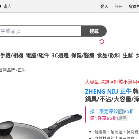
書店
登入
註冊
會員
搜尋
手機/相機
電腦/組件
3C週邊
保健/醫療
食品/飲料
生鮮
台灣品牌
\
正牛
大容量 深鍋 ●IH爐不適用
ZHENG NIU 正牛
韓
鍋具/不沾/大容量/深
搶！限定爆殺↘85折
滿1件享85折
(說明)
耐酸鹼、耐高溫，抗腐蝕
自然材質的大理石塗層，