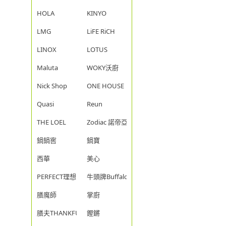
HOLA
KINYO
LMG
LiFE RiCH
LINOX
LOTUS
Maluta
WOKY沃廚
Nick Shop
ONE HOUSE
Quasi
Reun
THE LOEL
Zodiac 諾帝亞
鍋鍋窖
鍋寶
西華
美心
PERFECT理想
牛頭牌Buffalo
膳魔師
掌廚
膳夫THANKFUL
鏗鏘