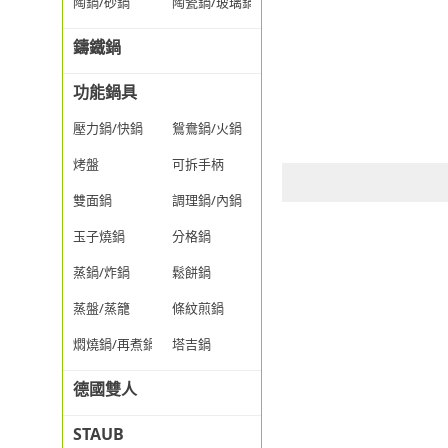
陶鍋/砂鍋
陶瓷鍋/玻璃鍋/透明鍋
鑄鐵鍋
功能鍋具
壓力鍋/快鍋
鴛鴦鍋/火鍋
烤盤
可拆手柄
雙面鍋
調理鍋/內鍋
玉子燒鍋
分格鍋
蒸鍋/炸鍋
鬆餅鍋
蒸盤/蒸籠
條紋煎鍋
燜燒鍋/再煮鍋
塔吉鍋
德國雙人
STAUB