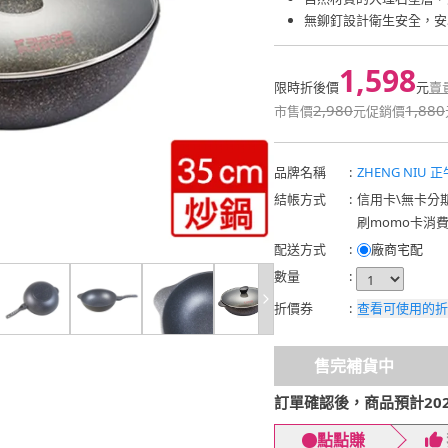
無鉚釘設計衛生安全，安
1,598
限時折後價
元
賣
2,980
1,880
市售價
元
促銷價
品牌名稱
:
ZHENG NIU 正
結帳方式
:
信用卡
\
無卡分
刷momo卡消
配送方式
:
廠商宅配
數量
:
折價券
:
查看可使用的折
售完補貨中
訂單確認後，商品預計2026
點點賺