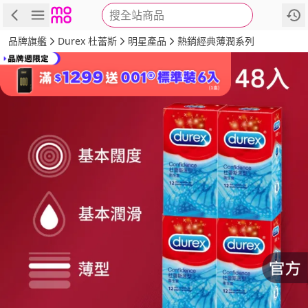
搜全站商品
商品
評價
詳情
規格
推薦
品牌旗艦
Durex 杜蕾斯
明星產品
熱銷經典薄潤系列