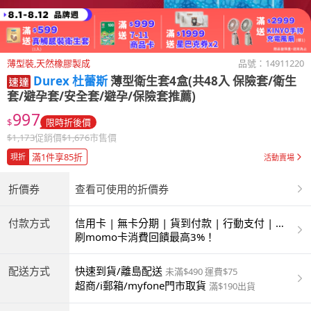
薄型裝,天然橡膠製成
品號：
14911220
Durex 杜蕾斯
薄型衛生套4盒(共48入 保險套/衛生
套/避孕套/安全套/避孕/保險套推薦)
997
$
限時折後價
$
1,173
促銷價
$
1,676
市售價
滿1件享85折
現折
活動賣場
折價券
查看可使用的折價券
付款方式
信用卡 | 無卡分期 | 貨到付款 | 行動支付 | 超
商付款 | ATM | 銀聯卡
刷momo卡消費回饋最高3%！
配送方式
快速到貨/離島配送
未滿$490 運費$75
超商/i郵箱/myfone門市取貨
滿$190出貨