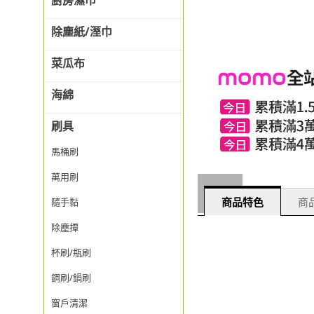
廚房濕巾
除塵紙/溼巾
菜瓜布
海綿
刷具
馬桶刷
萬用刷
商品特色
商品
隨手黏
除塵撢
杯刷/瓶刷
鋼刷/鍋刷
窗戶清潔