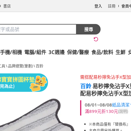
書店
登入
註冊
會員
搜尋
手機/相機
電腦/組件
3C週邊
保健/醫療
食品/飲料
生鮮
工具
\
品牌總覽(筆劃)
\
百鈴
需搭配易秒擰免沾手X型
百鈴
易秒擰免沾手X
配易秒擰免沾手X型
08/01~08/08
紙品清潔▼
滿899元折130元
(說明)
※本商品僅有『替換布』
主商品需另外購買。