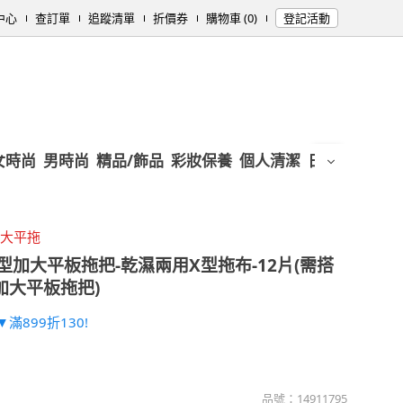
中心
查訂單
追蹤清單
折價券
購物車 (0)
登記活動
女時尚
男時尚
精品/飾品
彩妝保養
個人清潔
日用/紙品
母
加大平拖
型加大平板拖把-乾濕兩用X型拖布-12片(需搭
加大平板拖把)
滿899折130!
品號：
14911795