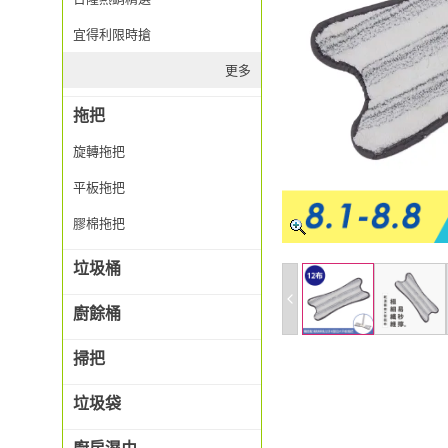
宜得利限時搶
更多
拖把
旋轉拖把
平板拖把
膠棉拖把
垃圾桶
廚餘桶
掃把
垃圾袋