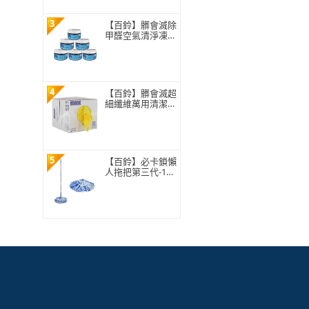
3
【百鈴】髒會滅除
甲醛空氣清淨凍買
5罐送1罐(除甲醛/
空氣清淨/活性碳/
精油芳香/抗菌除
味/MIT製造/自然
無毒)
4
【百鈴】髒會滅超
細纖維萬用清潔布
50條(抹布/擦巾/
清潔布/萬用巾/擦
拭布/吸水布)
5
【百鈴】必卡鎖懶
人拖把第三代-1桿
2布(免沾手/省力/
擰水/大布拖/地板
清潔/棉條)