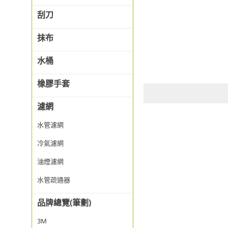
刮刀
抹布
水桶
橡膠手套
濾網
水管濾網
冷氣濾網
油煙濾網
水管疏通器
品牌總覽(筆劃)
3M