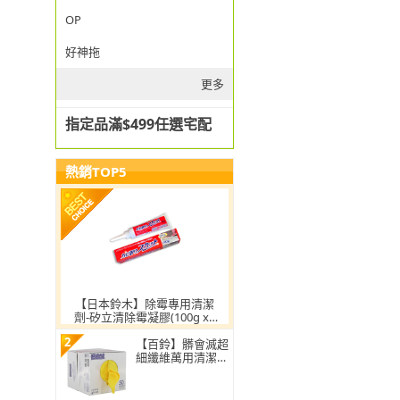
OP
好神拖
更多
指定品滿$499任選宅配
熱銷TOP5
【日本鈴木】除霉專用清潔
劑-矽立清除霉凝膠(100g x2
入)
2
【百鈴】髒會滅超
細纖維萬用清潔布
50條(抹布/擦巾/
清潔布/萬用巾/擦
拭布/吸水布)