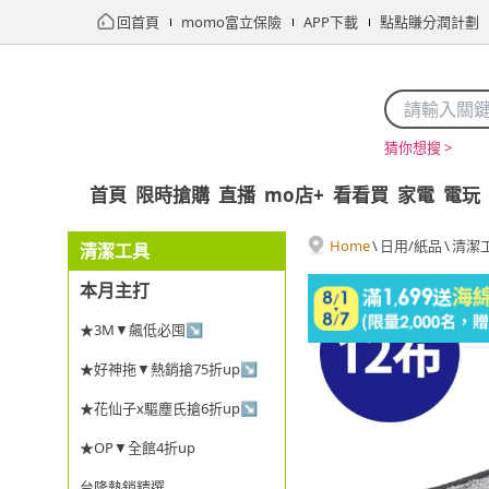
回首頁
momo富立保險
APP下載
點點賺分潤計劃
猜你想搜 >
首頁
限時搶購
直播
mo店+
看看買
家電
電玩
Home
\
日用/紙品
\
清潔
清潔工具
本月主打
★3M▼飆低必囤↘
★好神拖▼熱銷搶75折up↘
★花仙子x驅塵氏搶6折up↘
★OP▼全館4折up
台隆熱銷精選