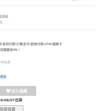
貴通報
元
期
\
貨到付款
\
行動支付
\
超商付款
\
ATM
\
銀聯卡
費回饋最高3%！
190出貨
價券
加入追蹤
/08/07出貨
我要推薦