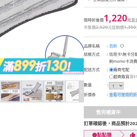
1,220
限時折後價
元
賣
2,520
1,350
市售價
元
促銷價
品牌名稱
:
百鈴
結帳方式
:
信用卡
\
無卡分
刷momo卡消
配送方式
:
廠商宅配
超商取貨
滿$
數量
:
折價券
:
查看可使用的折
售完補貨中
訂單確認後，商品預計2026
點點賺