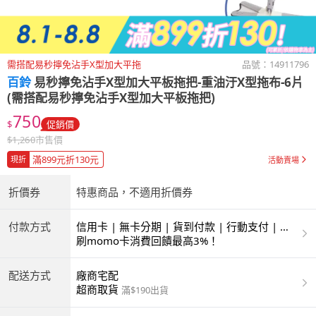
需搭配易秒擰免沾手X型加大平拖
品號：
14911796
百鈴
易秒擰免沾手X型加大平板拖把-重油汙X型拖布-6片
(需搭配易秒擰免沾手X型加大平板拖把)
750
$
促銷價
$
1,260
市售價
滿899元折130元
現折
活動賣場
折價券
特惠商品，不適用折價券
付款方式
信用卡 | 無卡分期 | 貨到付款 | 行動支付 | 超
商付款 | ATM | 銀聯卡
刷momo卡消費回饋最高3%！
配送方式
廠商宅配
超商取貨
滿$190出貨