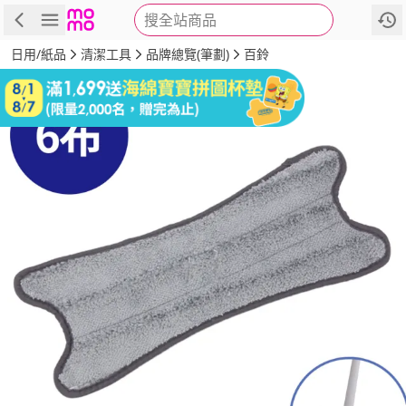
搜全站商品
商品
評價
詳情
規格
推薦
日用/紙品
清潔工具
品牌總覽(筆劃)
百鈴