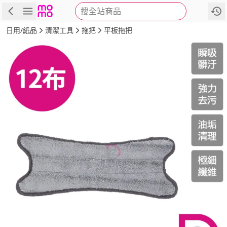
搜全站商品
商品
評價
詳情
規格
推薦
日用/紙品
清潔工具
拖把
平板拖把