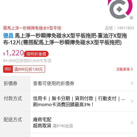
需馬上淨一秒瞬擰免碰水X型平拖
品號：
14911803
德昌
馬上淨一秒瞬擰免碰水X型平板拖把-重油汙X型拖
布-12片(需搭配馬上淨一秒瞬擰免碰水X型平板拖把)
1,220
$
限時折後價
$
1,350
促銷價
$
2,520
市售價
滿899元折130元
現折
活動賣場
折價券
查看可使用的折價券
付款方式
信用卡 | 無卡分期 | 貨到付款 | 行動支付 | 超
商付款 | ATM | 銀聯卡
刷momo卡消費回饋最高3%！
配送方式
廠商宅配
超商取貨
滿$190出貨