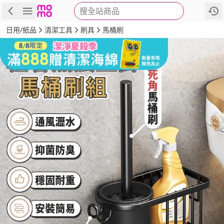
搜全站商品
商品
評價
詳情
規格
推薦
日用/紙品
清潔工具
刷具
馬桶刷