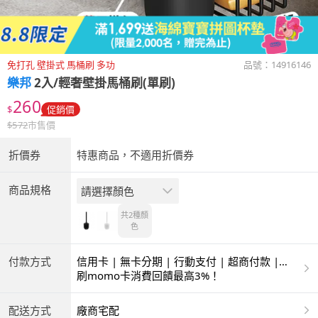
免打孔 壁掛式 馬桶刷 多功
品號：
14916146
樂邦
2入/輕奢壁掛馬桶刷(單刷)
260
$
促銷價
$
572
市售價
折價券
特惠商品，不適用折價券
商品規格
請選擇顏色
共2種
顏
色
付款方式
信用卡 | 無卡分期 | 行動支付 | 超商付款 |
ATM | 銀聯卡
刷momo卡消費回饋最高3%！
配送方式
廠商宅配