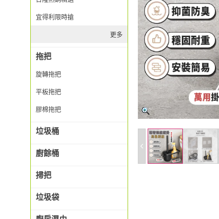
宜得利限時搶
更多
拖把
旋轉拖把
平板拖把
膠棉拖把
垃圾桶
廚餘桶
掃把
垃圾袋