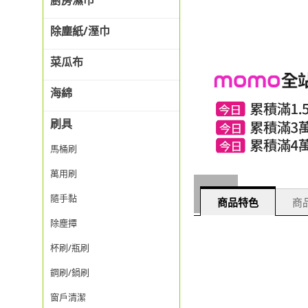
廚房濕巾
除塵紙/溼巾
菜瓜布
海綿
刷具
馬桶刷
萬用刷
隨手黏
商品特色
商品
除塵撢
杯刷/瓶刷
鋼刷/鍋刷
窗戶清潔