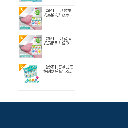
3
【3M】百利替換
式馬桶刷升級款
補充包-15刷頭入
(薰衣草/香檸/無
香 可任選)
4
【3M】百利替換
式馬桶刷升級款
補充包-5刷頭入
(薰衣草/香檸/無
香 可任選)
5
【妙潔】替換式馬
桶刷頭補充包-63
片超值任選組(21
片x3包自由搭配)