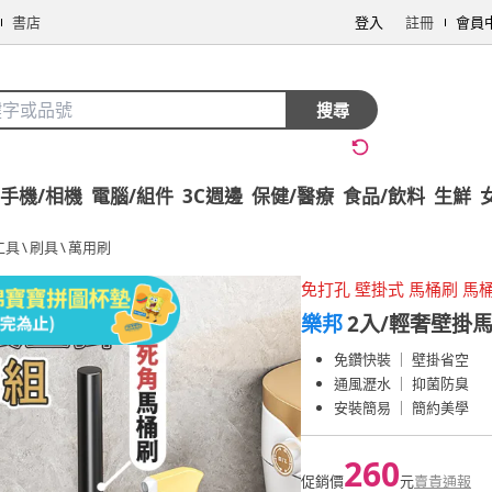
書店
登入
註冊
會員
搜尋
手機/相機
電腦/組件
3C週邊
保健/醫療
食品/飲料
生鮮
工具
\
刷具
\
萬用刷
免打孔 壁掛式 馬桶刷 馬
樂邦
2入/輕奢壁掛
免鑽快裝 ｜ 壁掛省空
通風瀝水 ｜ 抑菌防臭
安裝簡易 ｜ 簡約美學
260
促銷價
元
賣貴通報