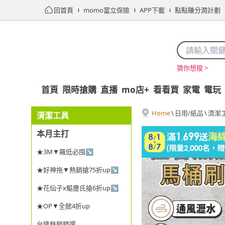
回首頁
momo富立保險
APP下載
點點賺分潤計劃
猜你想搜 >
首頁
限時搶購
直播
mo店+
看看買
家電
電玩
Home
\
日用/紙品
\
清潔
清潔工具
本月主打
★3M▼飆低必囤↘
★好神拖▼熱銷搶75折up↘
★花仙子x驅塵氏搶6折up↘
★OP▼全館4折up
台隆熱銷精選