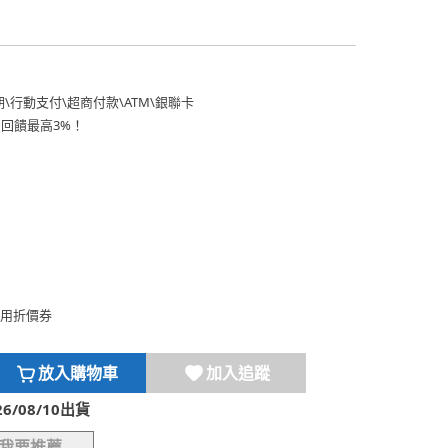
期
\
行動支付
\
超商付款
\
ATM
\
銀聯卡
費回饋最高3%！
用折價券
放入購物車
加入追蹤
/08/10出貨
我要推薦