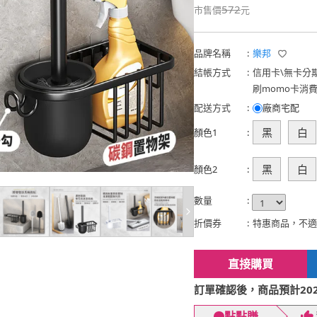
572
市售價
元
品牌名稱
:
樂邦
結帳方式
:
信用卡
\
無卡分
刷momo卡消
配送方式
:
廠商宅配
黑
白
顏色1
:
黑
白
顏色2
:
數量
:
折價券
:
特惠商品，不適
直接購買
訂單確認後，商品預計2026
點點賺