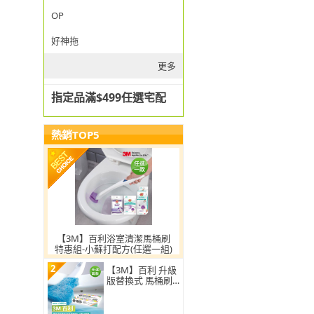
OP
好神拖
更多
指定品滿$499任選宅配
熱銷TOP5
【3M】百利浴室清潔馬桶刷
特惠組-小蘇打配方(任選一組)
2
【3M】百利 升級
版替換式 馬桶刷
特惠組(可任選2
組)