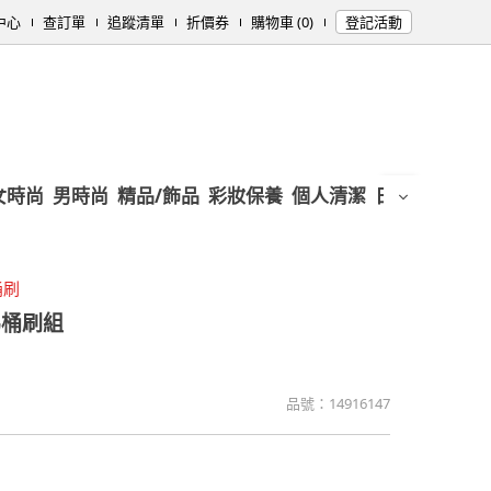
中心
查訂單
追蹤清單
折價券
購物車 (0)
登記活動
女時尚
男時尚
精品/飾品
彩妝保養
個人清潔
日用/紙品
母
桶刷
馬桶刷組
品號：
14916147