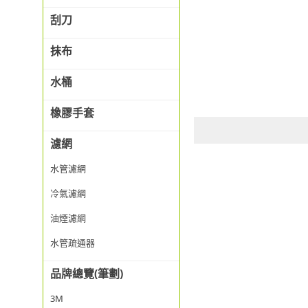
刮刀
抹布
水桶
橡膠手套
濾網
水管濾網
冷氣濾網
油煙濾網
水管疏通器
品牌總覽(筆劃)
3M