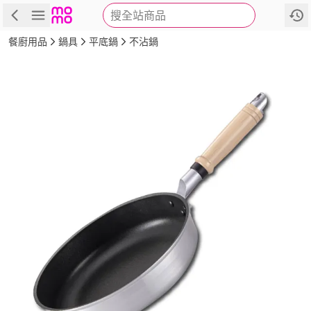
搜全站商品
商品
評價
詳情
規格
推薦
餐廚用品
鍋具
平底鍋
不沾鍋