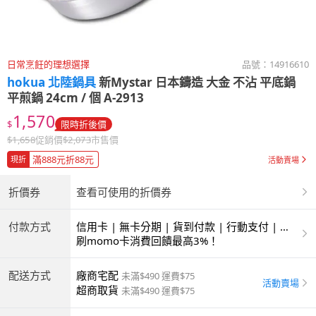
日常烹飪的理想選擇
品號：
14916610
hokua 北陸鍋具
新Mystar 日本鑄造 大金 不沾 平底鍋
平煎鍋 24cm / 個 A-2913
1,570
$
限時折後價
$
1,658
促銷價
$
2,073
市售價
滿888元折88元
現折
活動賣場
折價券
查看可使用的折價券
付款方式
信用卡 | 無卡分期 | 貨到付款 | 行動支付 | 超
商付款 | ATM | 銀聯卡
刷momo卡消費回饋最高3%！
配送方式
廠商宅配
未滿$490 運費$75
活動賣場
超商取貨
未滿$490 運費$75