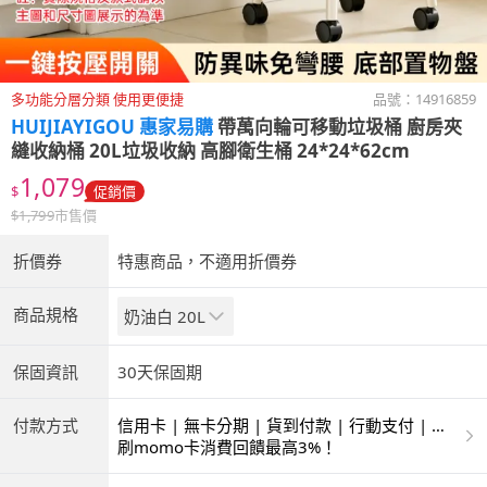
多功能分層分類 使用更便捷
品號：
14916859
HUIJIAYIGOU 惠家易購
帶萬向輪可移動垃圾桶 廚房夾
縫收納桶 20L垃圾收納 高腳衛生桶 24*24*62cm
1,079
$
促銷價
$
1,799
市售價
折價券
特惠商品，不適用折價券
商品規格
奶油白 20L
保固資訊
30天保固期
付款方式
信用卡 | 無卡分期 | 貨到付款 | 行動支付 | 超
商付款 | ATM | 銀聯卡
刷momo卡消費回饋最高3%！