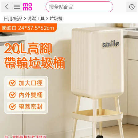
搜全站商品
商品
評價
詳情
規格
推薦
日用/紙品
清潔工具
垃圾桶