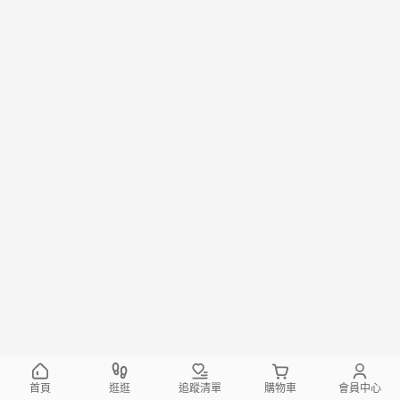
首頁
逛逛
追蹤清單
購物車
會員中心